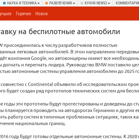
НАУКА И ТЕХНИКА
РАЗВЛЕЧЕНИЯ
КУХНЯ NEWS2
КОММЕНТАРИ
учшее
Горячее
Новое
авку на беспилотные автомобили
 присоединилась к числу разработчиков полностью
ванных легковых автомобилей. В этом направлении передовы
едёт компания Google, но автоконцерны имеют все необходим
ы догнать и перегнать лидера. Руководство BMW поставило це
стью автономные системы управления автомобилем до 2025 г
овместно с Continental объявили об исследовательском проект
го будет создан ряд прототипов технических систем для бес
е годы эти прототипы будут протестированы и доведены до 
ты планируется проводить на автодорогах Германии и других е
ть работу систем в типичных проблемных ситуациях, таких ка
ечение национальных границ.
 2016 году будут готовы отдельные автономные системы. К 2020