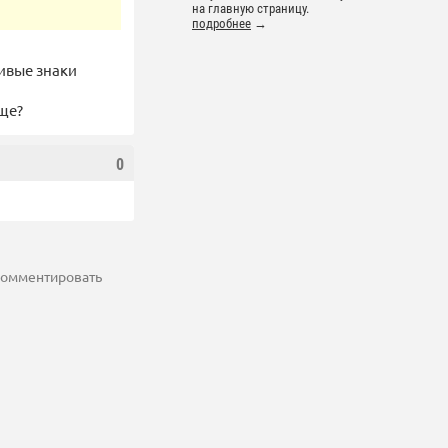
на главную страницу.
подробнее
→
чивые знаки
бще?
0
 комментировать