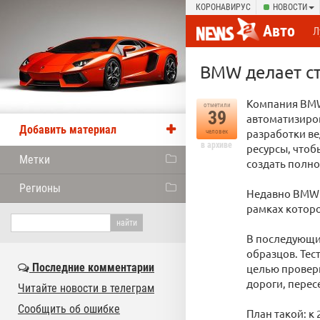
КОРОНАВИРУС
НОВОСТИ
Авто
Л
BMW делает ст
Компания BMW
отметили
39
автоматизиро
Добавить материал
разработки в
человек
в архиве
ресурсы, чтоб
Метки
создать полно
Регионы
Недавно BMW с
рамках которо
В последующи
образцов. Тес
Последние комментарии
целью провери
дороги, перес
Читайте новости в телеграм
Сообщить об ошибке
План такой: к