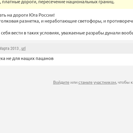
, платные дороги, пересечение национальных границ.
ть на дороги Юга России!
естолковая разметка, и неработающие светофоры, и противоре
т себя вести в таких условиях, уважаемые разрабы думали воо
 Марта 2013 ,
url
еха не для нащих пацанов
Войдите
или
станьте участником
, чтобы