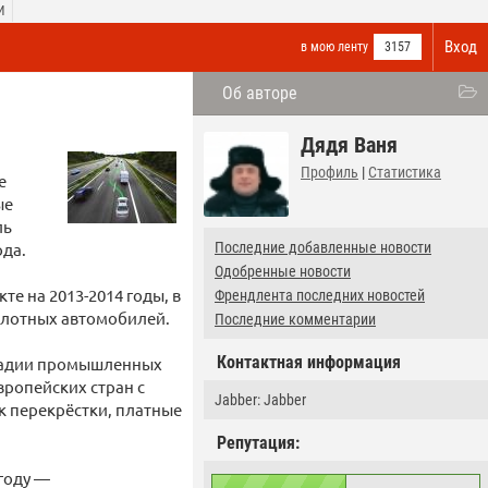
И
Вход
в мою ленту
3157
Об авторе
Дядя Ваня
Профиль
|
Статистика
е
ые
ль
ода.
Последние добавленные новости
Одобренные новости
е на 2013-2014 годы, в
Френдлента последних новостей
пилотных автомобилей.
Последние комментарии
Контактная информация
стадии промышленных
вропейских стран с
Jabber: Jabber
к перекрёстки, платные
Репутация:
 году —