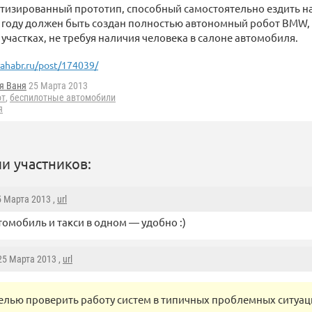
тизированный прототип, способный самостоятельно ездить на
5 году должен быть создан полностью автономный робот BMW,
х участках, не требуя наличия человека в салоне автомобиля.
ahabr.ru/post/174039/
я Ваня
25 Марта 2013
от
,
беспилотные автомобили
я
и участников:
5 Марта 2013 ,
url
омобиль и такси в одном — удобно :)
 25 Марта 2013 ,
url
целью проверить работу систем в типичных проблемных ситуаци