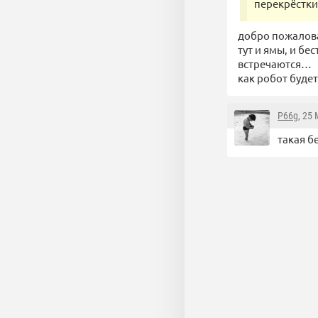
перекрёстки
добро пожалова
тут и ямы, и б
встречаются…
как робот буде
P66g
, 25
такая б