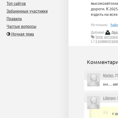
высокоавтома
Топ сайтов
дороги. К 202
Забаненные участники
ездить на все
Правила
Источник:
habr
Частые вопросы
Добавил
Дяд
Ночная тема
bmw
,
автопил
3 комментари
Комментари
Marlan
, 2
хм… авт
LiSergey
,
с 