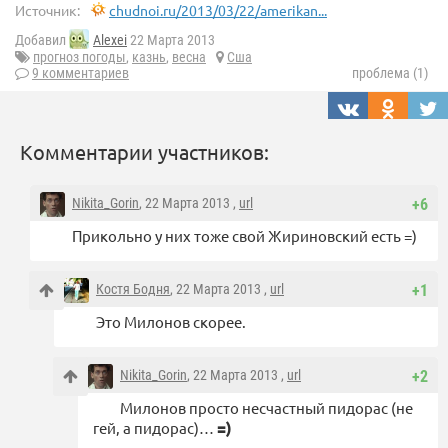
Источник:
chudnoi.ru/2013/03/22/amerikan...
Добавил
Alexei
22 Марта 2013
прогноз погоды
,
казнь
,
весна
Сша
9 комментариев
проблема (1)
Комментарии участников:
Nikita_Gorin
, 22 Марта 2013 ,
url
+6
Прикольно у них тоже свой Жириновский есть =)
Костя Бодня
, 22 Марта 2013 ,
url
+1
Это Милонов скорее.
Nikita_Gorin
, 22 Марта 2013 ,
url
+2
Милонов просто несчастный пидорас (не
гей, а пидорас)…
=)