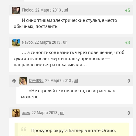
Fireleo
, 22 Марта 2013 ,
url
+5
И синоптикам электрические стулья, вместо
обычных, поставить.
Navoo
, 22 Марта 2013 ,
url
+3
… а синоптиков казнить через повешение, чтоб
суки хоть после смерти пользу приносили —
направление ветра показывали…
bvv4096
, 22 Марта 2013 ,
url
0
«Не стреляйте в пианиста, он играет как
может».
axes
, 22 Марта 2013 ,
url
0
Прокурор округа Батлер в штате Огайо,