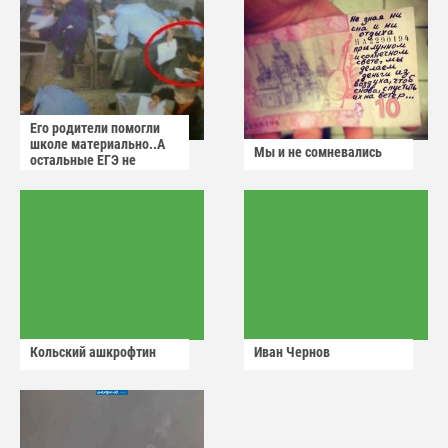
Его родители помогли
школе материально..А
Мы и не сомневались
остальные ЕГЭ не
сдадут
Кольский ашкрофтин
Иван Чернов