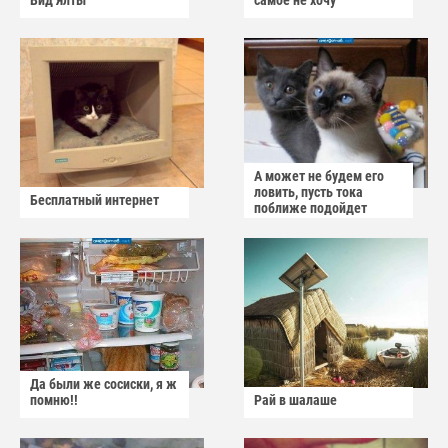
Вид Ялты
самое не хочу
А может не будем его
ловить, пусть тока
Бесплатный интернет
поближе подойдет
Да были же сосиски, я ж
помню!!
Рай в шалаше