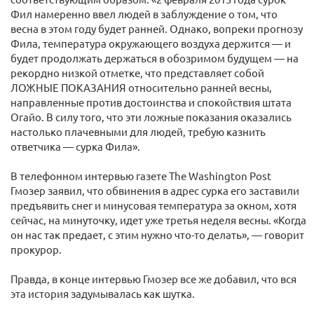
Фил намеренно ввел людей в заблуждение о том, что
весна в этом году будет ранней. Однако, вопреки прогнозу
Фила, температура окружающего воздуха держится — и
будет продолжать держаться в обозримом будущем — на
рекордно низкой отметке, что представляет собой
ЛОЖНЫЕ ПОКАЗАНИЯ относительно ранней весны,
направленные против достоинства и спокойствия штата
Огайо. В силу того, что эти ложные показания оказались
настолько плачевными для людей, требую казнить
ответчика — сурка Фила».
В телефонном интервью газете The Washington Post
Гмозер заявил, что обвинения в адрес сурка его заставили
предъявить снег и минусовая температура за окном, хотя
сейчас, на минуточку, идет уже третья неделя весны. «Когда
он нас так предает, с этим нужно что-то делать», — говорит
прокурор.
Правда, в конце интервью Гмозер все же добавил, что вся
эта история задумывалась как шутка.