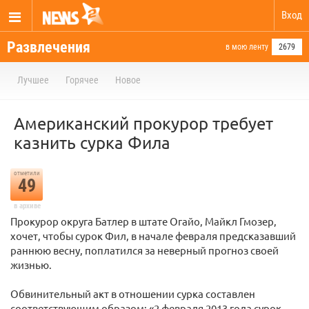
Вход
Развлечения
в мою ленту
2679
Лучшее
Горячее
Новое
Американский прокурор требует
казнить сурка Фила
отметили
49
в архиве
Прокурор округа Батлер в штате Огайо, Майкл Гмозер,
хочет, чтобы сурок Фил, в начале февраля предсказавший
раннюю весну, поплатился за неверный прогноз своей
жизнью.
Обвинительный акт в отношении сурка составлен
соответствующим образом: «2 февраля 2013 года сурок