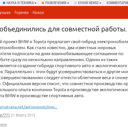
НАУКА И ТЕХНИКА
РАЗВЛЕЧЕНИЯ
КУХНЯ NEWS2
КОММЕНТАРИ
учшее
Горячее
Новое
объединились для совместной работы.
 проект BMW и Toyota предлагает свой гибрид электромобиля
томобилем. Как стало известно, два известных мировых
ителя подписали на днях взаимобязывающее соглашение по
боте сразу по нескольким направлениям. Одним из таких
вляется создание гибрида спортивного авто и экологического
. Параллельно с этим будут усовершенствоваться и другие м
усовершенствованиям следует отнести облегчение веса и сни
е. Официальная версия гласит, что совместное производство о
льшого опыта компании Toyota в производстве экологических
та BMW в производстве спортивных авто.
vtostrana.net/avtonovosti/nov...
ap7771
21 Марта 2013
риев