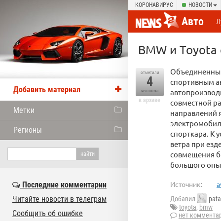
КОРОНАВИРУС
НОВОСТИ
Авто
Л
BMW и Toyota 
Объединенный
отметили
4
спортивным ав
Добавить материал
автопроизвод
человека
в архиве
совместной ра
Метки
направлений я
электромобиля
Регионы
спорткара. К 
ветра при езд
совмещения бо
большого опы
Источник:
a
Последние комментарии
Читайте новости в телеграм
Добавил
pat
toyota
,
bmw
Сообщить об ошибке
нет коммента