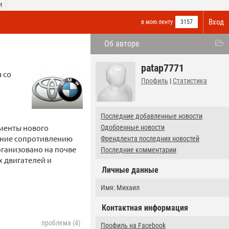
И
Вход
в мою ленту
3157
Об авторе
patap7771
 со
Профиль
|
Статистика
Последние добавленные новости
оменты нового
Одобренные новости
жение сопротивлению
Френдлента последних новостей
рганизовано на почве
Последние комментарии
 двигателей и
Личные данные
Имя: Михаил
Контактная информация
проблема (4)
Профиль на Facebook