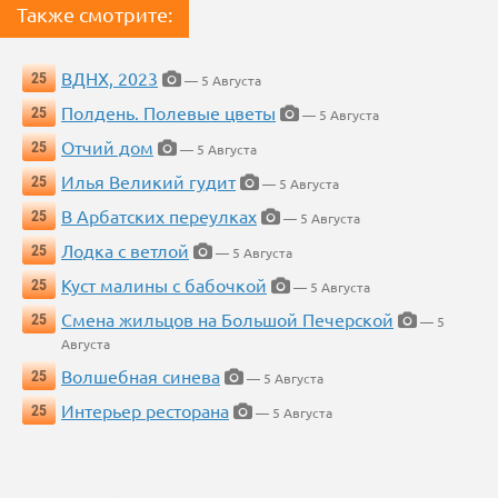
Также смотрите:
ВДНХ, 2023
25
— 5 Августа
Полдень. Полевые цветы
25
— 5 Августа
Отчий дом
25
— 5 Августа
Илья Великий гудит
25
— 5 Августа
В Арбатских переулках
25
— 5 Августа
Лодка с ветлой
25
— 5 Августа
Куст малины с бабочкой
25
— 5 Августа
Смена жильцов на Большой Печерской
25
— 5
Августа
Волшебная синева
25
— 5 Августа
Интерьер ресторана
25
— 5 Августа