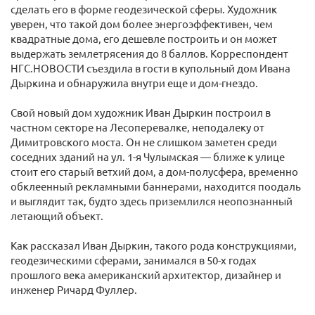
сделать его в форме геодезической сферы. Художник
уверен, что такой дом более энергоэффективен, чем
квадратные дома, его дешевле построить и он может
выдержать землетрясения до 8 баллов. Корреспондент
НГС.НОВОСТИ съездила в гости в купольный дом Ивана
Дыркина и обнаружила внутри еще и дом-гнездо.
Свой новый дом художник Иван Дыркин построил в
частном секторе на Лесоперевалке, неподалеку от
Димитровского моста. Он не слишком заметен среди
соседних зданий на ул. 1-я Чулымская — ближе к улице
стоит его старый ветхий дом, а дом-полусфера, временно
обклеенный рекламными баннерами, находится поодаль
и выглядит так, будто здесь приземлился неопознанный
летающий объект.
Как рассказал Иван Дыркин, такого рода конструкциями,
геодезическими сферами, занимался в 50-х годах
прошлого века американский архитектор, дизайнер и
инженер Ричард Фуллер.