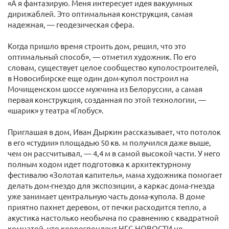
«А я фантазирую. Меня интересует идея вакуумных
дирижаблей. Это оптимальная конструкция, самая
надежная, — геодезическая сфера.
Когда пришло время строить дом, решил, что это
оптимальный способ», — отметил художник. По его
словам, существует целое сообщество куполостроителей,
в Новосибирске еще один дом-купол построил на
Мочищенском шоссе мужчина из Белоруссии, а самая
первая конструкция, созданная по этой технологии, —
«шарик» у театра «Глобус».
Приглашая в дом, Иван Дыркин рассказывает, что потолок
в его «студии» площадью 50 кв. м получился даже выше,
чем он рассчитывал, — 4,4 м в самой высокой части. У него
полным ходом идет подготовка к архитектурному
фестивалю «Золотая капитель», мама художника помогает
делать дом-гнездо для экспозиции, а каркас дома-гнезда
уже занимает центральную часть дома-купола. В доме
приятно пахнет деревом, от печки расходится тепло, а
акустика настолько необычна по сравнению с квадратной
комнатой, что корреспондент НГС.НОВОСТИ не