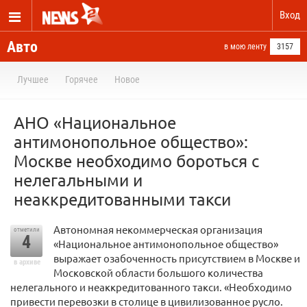
Вход
Авто
в мою ленту
3157
Лучшее
Горячее
Новое
АНО «Национальное
антимонопольное общество»:
Москве необходимо бороться с
нелегальными и
неаккредитованными такси
Автономная некоммерческая организация
отметили
4
«Национальное антимонопольное общество»
выражает озабоченность присутствием в Москве и
в архиве
Московской области большого количества
нелегального и неаккредитованного такси. «Необходимо
привести перевозки в столице в цивилизованное русло.