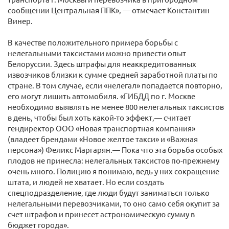
сообщении Центральная ППК», — отмечает Константин
Винер.
В качестве положительного примера борьбы с
нелегальными таксистами можно привести опыт
Белоруссии. Здесь штрафы для неаккредитованных
извозчиков близки к сумме средней заработной платы по
стране. В том случае, если «нелегал» попадается повторно,
его могут лишить автомобиля. «ГИБДД по г. Москве
необходимо выявлять не менее 800 нелегальных таксистов
в день, чтобы был хоть какой-то эффект,— считает
гендиректор ООО «Новая транспортная компания»
(владеет брендами «Новое желтое такси» и «Важная
персона») Феликс Маргарян.— Пока что эта борьба особых
плодов не принесла: нелегальных таксистов по-прежнему
очень много. Полицию я понимаю, ведь у них сокращение
штата, и людей не хватает. Но если создать
спецподразделение, где люди будут заниматься только
нелегальными перевозчиками, то оно само себя окупит за
счет штрафов и принесет астрономическую сумму в
бюджет города».