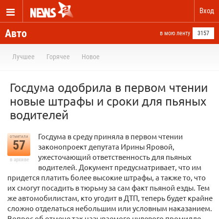
Вход
Авто
в мою ленту
3157
Лучшее
Горячее
Новое
Госдума одобрила в первом чтении
новые штрафы и сроки для пьяных
водителей
Госдума в среду приняла в первом чтении
отметили
57
законопроект депутата Ирины Яровой,
ужесточающий ответственность для пьяных
в архиве
водителей. Документ предусматривает, что им
придется платить более высокие штрафы, а также то, что
их смогут посадить в тюрьму за сам факт пьяной езды. Тем
же автомобилистам, кто угодит в ДТП, теперь будет крайне
сложно отделаться небольшим или условным наказанием.
Вопрос об отмене так называемого нулевого промилле