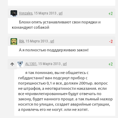
Vonzales
, 15 Марта 2013 ,
url
+2
Блохи опять устанавливают свои порядки и
командуют собакой
libk
, 15 Марта 2013 ,
url
-2
А я полностью подддерживаю закон!
AL1301
, 15 Марта 2013 ,
url
+2
я так понимаю, вы не общаетесь с
гибддистами? вам подсунут прибор с
погрешностью 0,1 и все, должен 200тыр. вопрос
не штрафов, а неотвратимости наказания. если
все «привилегированные» будут отвечать по
закону, будет намного проще. а так пьяный мажор
носится по улицам, создает аварийные ситуации,
а привлечь его не могут. или не хотят.