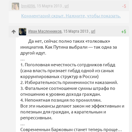
bvv4096
, 15 Марта 2013 ,
url
-5
Комментарий скрыт. Нажмите, чтобы показать.
Иван Масленников
, 15 Марта 2013 ,
url
+5
Да нет, сейчас полно таких «толковых»
инициатив. Как Путина выбрали — так одна за
другой идут.
…
1. Поголовная нечестность сотрдников гибдд
(сама власть признает гибдд одной из самых
коррумпированых структур в России)
2. Избирательность применимости наказаний.
3. Фатальное соотношение суммы штрафа по
отношению к уровню дохода граждан.
4. Непонятная позиция по промиллям.
Все эти ньюансы делают закон не эффективным и
полезным для граждан, а карательным и
репрессивным.
…
Современным Барковым станет теперь проще…