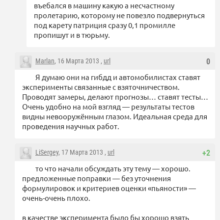
въебался в машину какую а несчастному
пролетарию, которому не повезло подвернуться
под карету патриция сразу 0,1 промилле
пропишут и в тюрьму.
Marlan
, 16 Марта 2013 ,
url
0
Я думаю они на гибдд и автомобилистах ставят
эксперименты связанные с взяточничеством.
Проводят замеры, делают прогнозы… ставят тесты…
Очень удобно на мой взгляд — результаты тестов
видны невооружённым глазом. Идеальная среда для
проведения научных работ.
LiSergey
, 17 Марта 2013 ,
url
+2
то что начали обсуждать эту тему — хорошо.
предложенные поправки — без уточнения
формулировок и критериев оценки «пьяности» —
очень-очень плохо.
в качестве эксперимента было бы хорошо взять