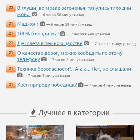
В глуши, во мраке заточенья, тянулись тихо дни
22
мои...
— 6 часов 58 минут назад
Маджонг
21
— 6 часов 59 минут назад
100% блондинка!
21
— 7 часов 0 минут назад
Луч света в темном царстве
21
— 7 часов 1 минуту назад
О качестве дорог, можно сообщить по этому
21
телефону
— 7 часов 2 минуты назад
Техника безопасности?.. А-а-а... Нет, не слышали!
21
— 7 часов 3 минуты назад
Хрен природу победишь!
21
— 7 часов 4 минуты назад
Лучшее в категории