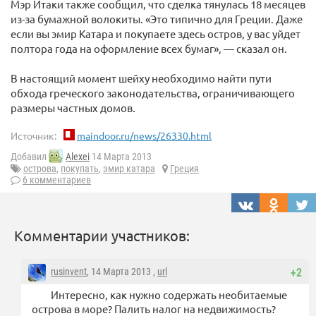
Мэр Итаки также сообщил, что сделка тянулась 18 месяцев
из-за бумажной волокиты. «Это типично для Греции. Даже
если вы эмир Катара и покупаете здесь остров, у вас уйдет
полтора года на оформление всех бумаг», — сказал он.
В настоящий момент шейху необходимо найти пути
обхода греческого законодательства, ограничивающего
размеры частных домов.
Источник:
maindoor.ru/news/26330.html
Добавил
Alexei
14 Марта 2013
острова
,
покупать
,
эмир катара
Греция
6 комментариев
Комментарии участников:
rusinvent
, 14 Марта 2013 ,
url
+2
Интересно, как нужно содержать необитаемые
острова в море? Палить налог на недвижимость?