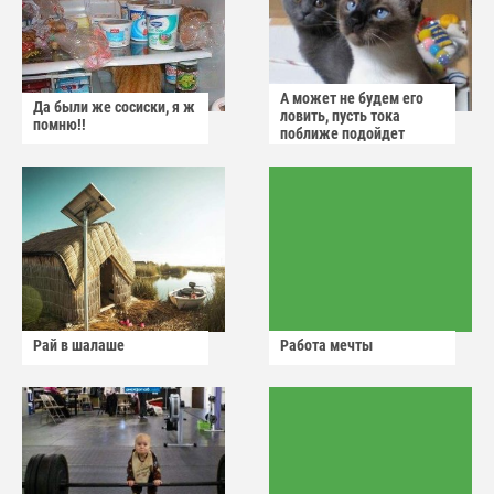
А может не будем его
Да были же сосиски, я ж
ловить, пусть тока
помню!!
поближе подойдет
Рай в шалаше
Работа мечты