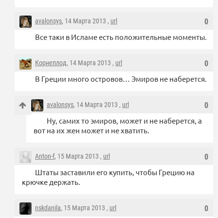
avalonsys
, 14 Марта 2013 ,
url
0
Все таки в Исламе есть положительные моменты.
Корнеплод
, 14 Марта 2013 ,
url
0
В Греции много островов… Эмиров не наберется.
avalonsys
, 14 Марта 2013 ,
url
0
Ну, самих то эмиров, может и не наберется, а
вот на их жен может и не хватить.
Anton-f
, 15 Марта 2013 ,
url
0
Штаты заставили его купить, чтобы Грецию на
крючке держать.
nskdanila
, 15 Марта 2013 ,
url
0