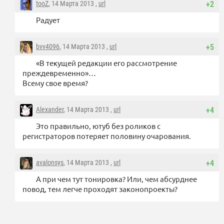
tooZ
, 14 Марта 2013 ,
url
+2
Радует
bvv4096
, 14 Марта 2013 ,
url
+5
«В текущей редакции его рассмотрение
преждевременно»…
Всему свое время?
Alexander
, 14 Марта 2013 ,
url
+4
Это правильно, ютуб без роликов с
регистраторов потеряет половину очарования.
avalonsys
, 14 Марта 2013 ,
url
+4
А при чем тут тонировка? Или, чем абсурднее
повод, тем легче проходят законопроекты?