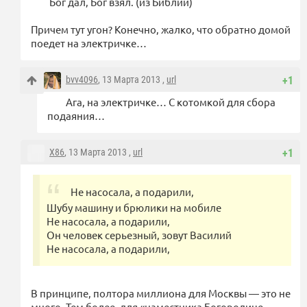
Бог дал, Бог взял. (из Библии)
Причем тут угон? Конечно, жалко, что обратно домой
поедет на электричке…
bvv4096
, 13 Марта 2013 ,
url
+1
Ага, на электричке… С котомкой для сбора
подаяния…
X86
, 13 Марта 2013 ,
url
+1
Не насосала, а подарили,
Шубу машину и брюлики на мобиле
Не насосала, а подарили,
Он человек серьезный, зовут Василий
Не насосала, а подарили,
В принципе, полтора миллиона для Москвы — это не
много. Тем более, для «наместника Богородице-