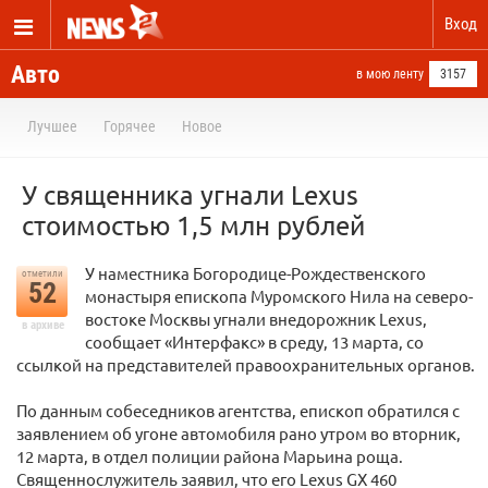
Вход
Авто
в мою ленту
3157
Лучшее
Горячее
Новое
У священника угнали Lexus
стоимостью 1,5 млн рублей
У наместника Богородице-Рождественского
отметили
52
монастыря епископа Муромского Нила на северо-
востоке Москвы угнали внедорожник Lexus,
в архиве
сообщает «Интерфакс» в среду, 13 марта, со
ссылкой на представителей правоохранительных органов.
По данным собеседников агентства, епископ обратился с
заявлением об угоне автомобиля рано утром во вторник,
12 марта, в отдел полиции района Марьина роща.
Священнослужитель заявил, что его Lexus GX 460