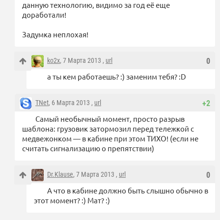
данную технологию, видимо за год её еще
доработали!
Задумка неплохая!
ko2x
, 7 Марта 2013 ,
url
0
а ты кем работаешь? :) заменим тебя? :D
TNet
, 6 Марта 2013 ,
url
+2
Самый необычный момент, просто разрыв
шаблона: грузовик затормозил перед тележкой с
медвежонком — в кабине при этом ТИХО! (если не
считать сигнализацию о препятствии)
Dr.Klause
, 7 Марта 2013 ,
url
0
А что в кабине должно быть слышно обычно в
этот момент? :) Мат? :)