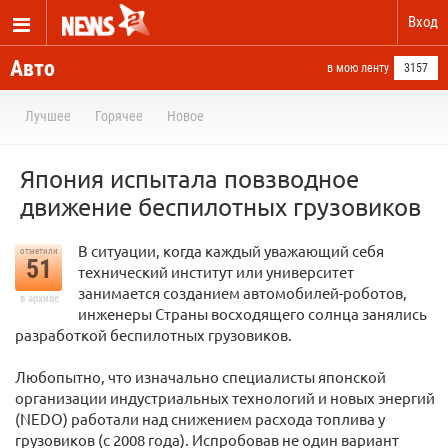
Вход
Авто
в мою ленту
3157
Лучшее
Горячее
Новое
Япония испытала повзводное
движение беспилотных грузовиков
В ситуации, когда каждый уважающий себя
отметили
51
технический институт или университет
занимается созданием автомобилей-роботов,
в архиве
инженеры Страны восходящего солнца занялись
разработкой беспилотных грузовиков.
Любопытно, что изначально специалисты японской
организации индустриальных технологий и новых энергий
(NEDO) работали над снижением расхода топлива у
грузовиков (с 2008 года). Испробовав не один вариант