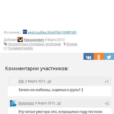
Источник:
vesti.ru/doc.html?id=1048169
Добавил
Никандрович
6 Марта 2013
беспилотные грузовики
,
испатание
Япония
5 комментариев
Комментарии участников:
X86
, 6 Марта 2013 ,
url
+1
Зачем им кабины, сиденья и руль? :)
bigsponsor
, 6 Марта 2013 ,
url
+2
Угу читал уже про это, в прошлом году тестили