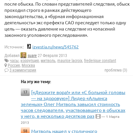
после обыска. По словам представителей следствия, обыск
проходил строго в рамках действующего
законодательства, а «бурная информационная
деятельность» экс-префекта САО преследует только одну
цель — оказать давление на следствие из «опасений
законного уголовного преследования».
Источник:
izvestia.ru/news/545762
Добавил
suare
27 Февраля 2013
часы
,
коррупция
,
митволь
,
maurice lacroix
,
frederique constant
Россия
,
Москва
3 комментария
проблема (3)
На эту же тему:
[«Держите вора!» или «С больной головы
17
— на здоровую»] Лидер «Альянса
зеленых» Олег Митволь завысил стоимость
часов следователя, участвовавшего в обысках
у него, в несколько десятков раз
— 1 Марта
2013
Митволь нашел у столичного
58