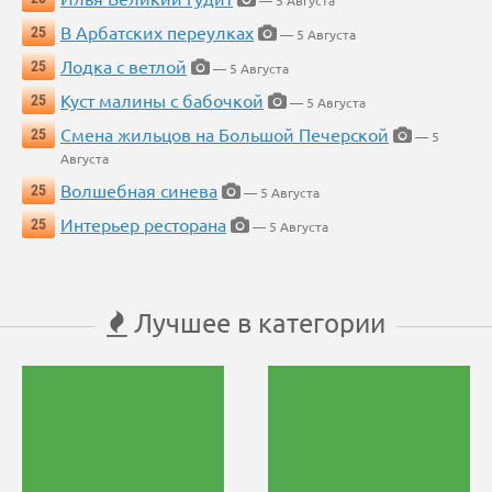
В Арбатских переулках
25
— 5 Августа
Лодка с ветлой
25
— 5 Августа
Куст малины с бабочкой
25
— 5 Августа
Смена жильцов на Большой Печерской
25
— 5
Августа
Волшебная синева
25
— 5 Августа
Интерьер ресторана
25
— 5 Августа
Лучшее в категории