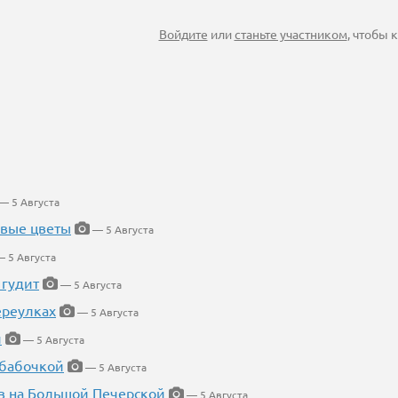
Войдите
или
станьте участником
, чтобы
— 5 Августа
евые цветы
— 5 Августа
 5 Августа
 гудит
— 5 Августа
ереулках
— 5 Августа
й
— 5 Августа
 бабочкой
— 5 Августа
в на Большой Печерской
— 5 Августа