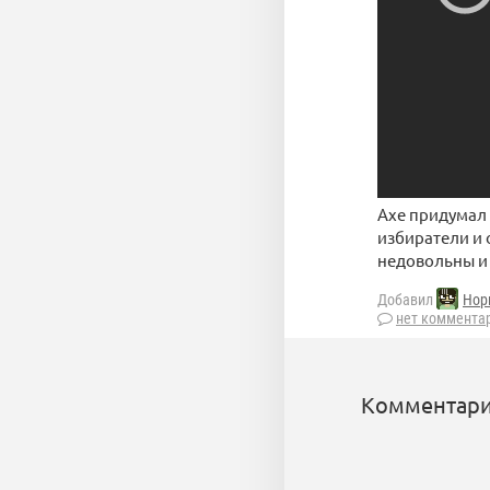
Axe придумал 
избиратели и 
недовольны и
Добавил
Нор
нет коммента
Комментари