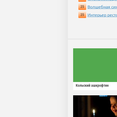
Волшебная си
25
Интерьер рест
25
Кольский ашкрофтин