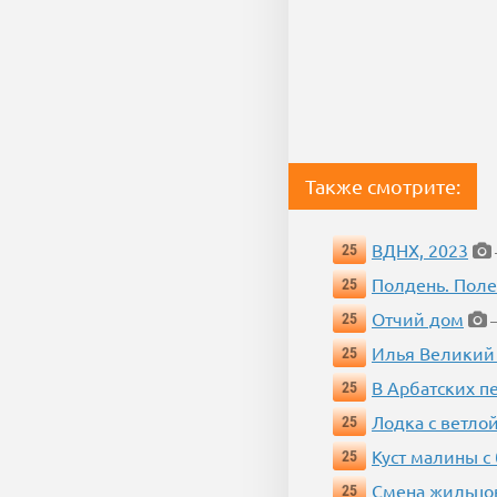
Также смотрите:
ВДНХ, 2023
25
Полдень. Пол
25
Отчий дом
25
—
Илья Великий
25
В Арбатских п
25
Лодка с ветло
25
Куст малины с
25
Смена жильцо
25