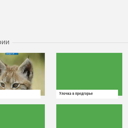
рии
Улочка в предгорье