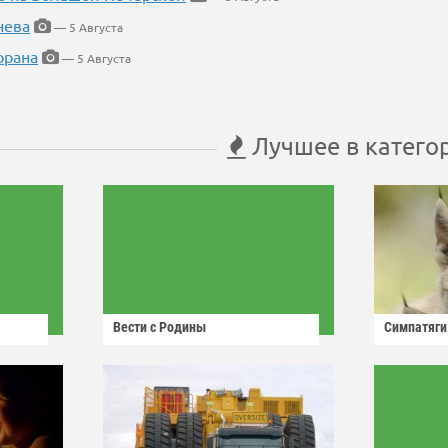
нева
— 5 Августа
орана
— 5 Августа
Лучшее в катего
Вести с Родины
Симпатяги