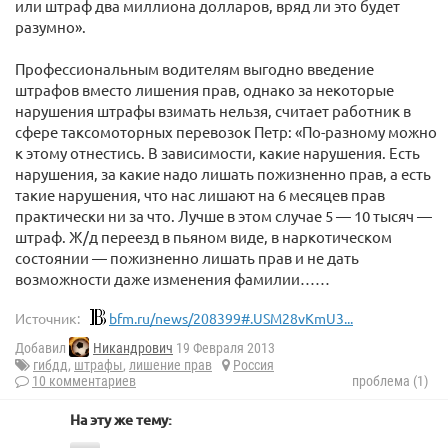
или штраф два миллиона долларов, вряд ли это будет
разумно».
Профессиональным водителям выгодно введение
штрафов вместо лишения прав, однако за некоторые
нарушения штрафы взимать нельзя, считает работник в
сфере таксомоторных перевозок Петр: «По-разному можно
к этому отнестись. В зависимости, какие нарушения. Есть
нарушения, за какие надо лишать пожизненно прав, а есть
такие нарушения, что нас лишают на 6 месяцев прав
практически ни за что. Лучше в этом случае 5 — 10 тысяч —
штраф. Ж/д переезд в пьяном виде, в наркотическом
состоянии — пожизненно лишать прав и не дать
возможности даже изменения фамилии……
Источник:
bfm.ru/news/208399#.USM28vKmU3...
Добавил
Никандрович
19 Февраля 2013
гибдд
,
штрафы
,
лишение прав
Россия
10 комментариев
проблема (1)
На эту же тему: