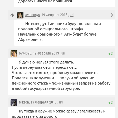
дорогах ничего не боящихся.
avalonsys
, 19 Февраля 2013 ,
url
0
Не выведут. Гаишники будут довольны и
половиной официального штрафа.
Начальник районного «ГАИ» будет богаче
Абрамовича.
bvv4096
, 19 Февраля 2013 ,
url
+2
Я думаю нельзя этого делать.
Пусть переучиваются, пересдают…
Что касается взяток, проблему можно решить.
Попался на получении — получи обнуление
пенсионного стажа + пожизненный запрет на работу
в любой государственной структуре.
Nikson
, 19 Февраля 2013 ,
url
+2
ну тогда и оружие можно сразу легализовать и
продавать его за дорого