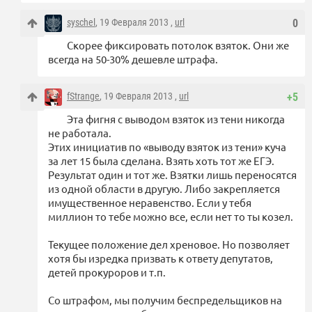
syschel
, 19 Февраля 2013 ,
url
0
Скорее фиксировать потолок взяток. Они же
всегда на 50-30% дешевле штрафа.
fStrange
, 19 Февраля 2013 ,
url
+5
Эта фигня с выводом взяток из тени никогда
не работала.
Этих инициатив по «выводу взяток из тени» куча
за лет 15 была сделана. Взять хоть тот же ЕГЭ.
Результат один и тот же. Взятки лишь переносятся
из одной области в другую. Либо закрепляется
имущественное неравенство. Если у тебя
миллион то тебе можно все, если нет то ты козел.
Текущее положение дел хреновое. Но позволяет
хотя бы изредка призвать к ответу депутатов,
детей прокуроров и т.п.
Со штрафом, мы получим беспредельщиков на