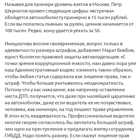
Называя для примера уровень взяток в Москве, Петр
Шкуматов привел следующие цифры: «встречка»
обойдется автомобилисту примерно в 15 тысяч рублей.
Если вы попались пьяным за рулем, ценник начинается от
100 тысяч. Редко, кому удается уехать за 50.
Инициатива вполне своевременная, вопрос только в
адекватности размера штрафов, добавляет Марат Бикбов,
юрист Коллегии правовой защиты автовладельцев: «С
точки зрения коррупционной емкости, нам давно пора уже
наш Административный кодекс изменить таким образом,
чтобы любая статья содержала как лишение права, так и
штраф. Чтобы больше учитывалось неоднократность.
Потому что у нас наказание, как например оставление
места ДТП, получается, что даже при малейшей царапинке
на автомобилях, даже если водитель ее не почувствовал,
человека, как минимум, на год лишают права управления.
В этом есть неадекватность. Профессиональные водители
многие скорее согласились бы заплатить большой штраф,
чем идти на преступление и предлагать взятку сотруднику
ГИБДД. Надо понять размер. Если скажут лишение прав