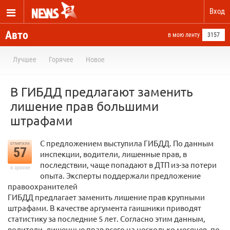
Вход
Авто
в мою ленту
3157
Лучшее
Горячее
Новое
В ГИБДД предлагают заменить
лишение прав большими
штрафами
С предложением выступила ГИБДД. По данным
отметили
57
инспекции, водители, лишенные прав, в
последствии, чаще попадают в ДТП из-за потери
в архиве
опыта. Эксперты поддержали предложение
правоохранителей
ГИБДД предлагает заменить лишение прав крупными
штрафами. В качестве аргумента гаишники приводят
статистику за последние 5 лет. Согласно этим данным,
водители, лишенные прав всего на несколько месяцев, по