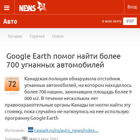
Вход
Авто
в мою ленту
3157
Лучшее
Горячее
Новое
Google Earth помог найти более
700 угнанных автомобилей
Канадская полиция обнаружила отстойник
отметили
72
угнанных автомобилей, на котором находилось
более 700 машин, занимавших площадь более 9
в архиве
000 м2. В течение нескольких лет
правоохранительные органы Канады не могли найти эту
стоянку, пока случайно не наткнулись на нее использую
программу Google Earth
Источник:
carpark.ru/ru/auto_news/index....
Добавил
iAAs
3 Мая 2007