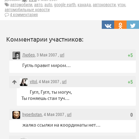
автомобили
,
авто
,
auto
,
google earth
,
канада
,
автоновости
,
угон
,
автомобильные новости
4 комментария
Комментарии участников:
Любер
, 3 Мая 2007 ,
url
+5
Гугль правит миром…
vitol
, 4 Мая 2007 ,
url
+5
Гугл, Гугл, ты могуч,
Ты гоняешь стаи туч…
hyperbotan
, 4 Мая 2007 ,
url
0
жалко ссылки на координаты нет…