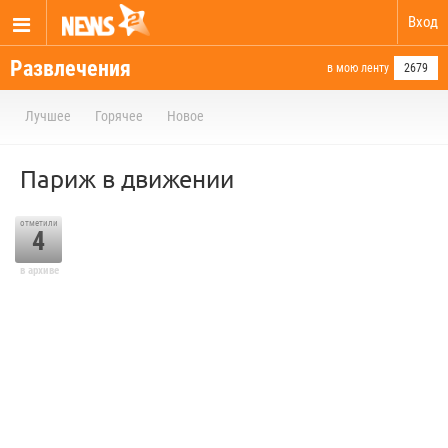
Вход
Развлечения
в мою ленту
2679
Лучшее
Горячее
Новое
Париж в движении
отметили
4
в архиве