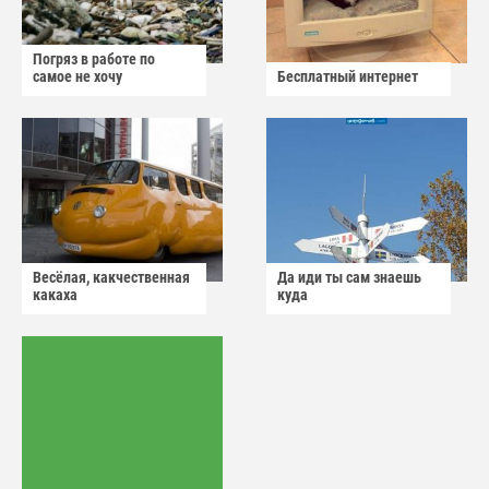
Погряз в работе по
самое не хочу
Бесплатный интернет
Весёлая, какчественная
Да иди ты сам знаешь
какаха
куда