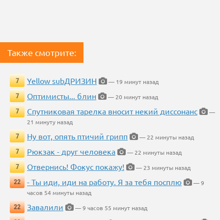
Также смотрите:
Yellow subДРИЗИН
7
— 19 минут назад
Оптимисты... блин
7
— 20 минут назад
Спутниковая тарелка вносит некий диссонанс
7
—
21 минуту назад
Ну вот, опять птичий грипп
7
— 22 минуты назад
Рюкзак - друг человека
7
— 22 минуты назад
Отвернись! Фокус покажу!
7
— 23 минуты назад
- Ты иди, иди на работу. Я за тебя посплю
22
— 9
часов 54 минуты назад
Завалили
22
— 9 часов 55 минут назад