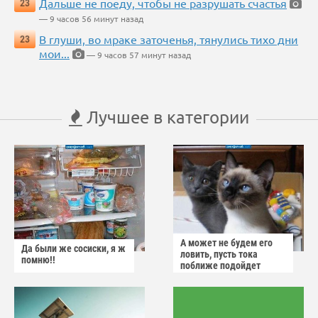
Дальше не поеду, чтобы не разрушать счастья
23
— 9 часов 56 минут назад
В глуши, во мраке заточенья, тянулись тихо дни
23
мои...
— 9 часов 57 минут назад
Лучшее в категории
А может не будем его
Да были же сосиски, я ж
ловить, пусть тока
помню!!
поближе подойдет