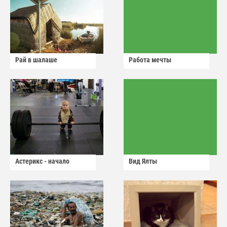
Рай в шалаше
Работа мечты
Астерикс - начало
Вид Ялты