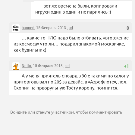
вот же времена были, копировали
игрухи один в один и не парились :)
banned
, 15 Февраля 2013 ,
url
0
… какие-то НЛО надо было отбивать. «вторжение
из космоса» что-ли… подарил знакомой москвичке,
как будильник)
Netto
, 15 Февраля 2013 ,
url
+1
А у меня приятель-стюард в 90-е такими по салону
приторговывал по 20$ за девайс, в «Аэрофлоте», лол.
Скопил на прворульную Тоёту-корону, помнится.
Войдите
или
станьте участником
, чтобы комментировать