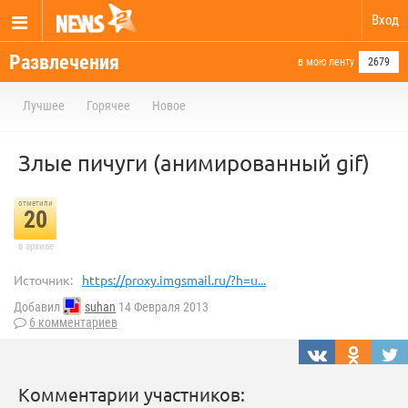
Вход
Развлечения
в мою ленту
2679
Лучшее
Горячее
Новое
Злые пичуги (анимированный gif)
отметили
20
в архиве
Источник:
https://proxy.imgsmail.ru/?h=u...
Добавил
suhan
14 Февраля 2013
6 комментариев
Комментарии участников: