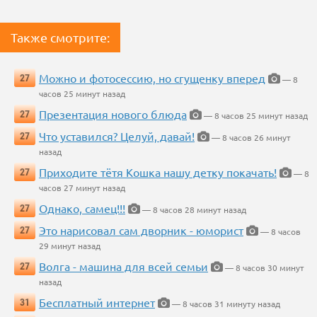
Также смотрите:
Можно и фотосессию, но сгущенку вперед
27
— 8
часов 25 минут назад
Презентация нового блюда
27
— 8 часов 25 минут назад
Что уставился? Целуй, давай!
27
— 8 часов 26 минут
назад
Приходите тётя Кошка нашу детку покачать!
27
— 8
часов 27 минут назад
Однако, самец!!!
27
— 8 часов 28 минут назад
Это нарисовал сам дворник - юморист
27
— 8 часов
29 минут назад
Волга - машина для всей семьи
27
— 8 часов 30 минут
назад
Бесплатный интернет
31
— 8 часов 31 минуту назад