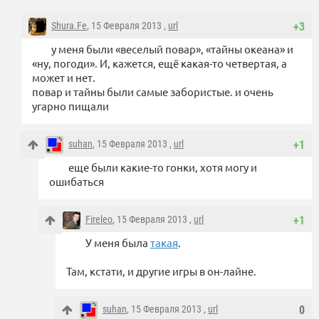
Shura.Fe
, 15 Февраля 2013 ,
url
+3
у меня были «веселый повар», «тайны океана» и
«ну, погоди». И, кажется, ещё какая-то четвертая, а
может и нет.
повар и тайны были самые забористые. и очень
угарно пищали
suhan
, 15 Февраля 2013 ,
url
+1
еще были какие-то гонки, хотя могу и
ошибаться
Fireleo
, 15 Февраля 2013 ,
url
+1
У меня была
такая
.
Там, кстати, и другие игры в он-лайне.
suhan
, 15 Февраля 2013 ,
url
0