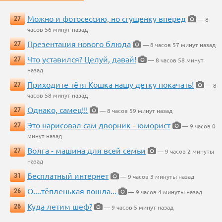
Можно и фотосессию, но сгущенку вперед
27
— 8
часов 56 минут назад
Презентация нового блюда
27
— 8 часов 57 минут назад
Что уставился? Целуй, давай!
27
— 8 часов 58 минут
назад
Приходите тётя Кошка нашу детку покачать!
27
— 8
часов 58 минут назад
Однако, самец!!!
27
— 8 часов 59 минут назад
Это нарисовал сам дворник - юморист
27
— 9 часов 0
минут назад
Волга - машина для всей семьи
27
— 9 часов 2 минуты
назад
Бесплатный интернет
31
— 9 часов 3 минуты назад
О....тёпленькая пошла...
26
— 9 часов 4 минуты назад
Куда летим шеф?
26
— 9 часов 5 минут назад