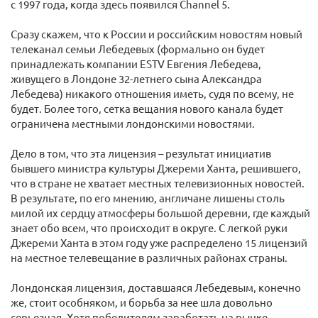
с 1997 года, когда здесь появился Channel 5.
Сразу скажем, что к России и российским новостям новый
телеканал семьи Лебедевых (формально он будет
принадлежать компании ESTV Евгения Лебедева,
живущего в Лондоне 32-летнего сына Александра
Лебедева) никакого отношения иметь, судя по всему, не
будет. Более того, сетка вещания нового канала будет
ограничена местными лондонскими новостями.
Дело в том, что эта лицензия – результат инициатив
бывшего министра культуры Джереми Ханта, решившего,
что в стране не хватает местных телевизионных новостей.
В результате, по его мнению, англичане лишены столь
милой их сердцу атмосферы большой деревни, где каждый
знает обо всем, что происходит в округе. С легкой руки
Джереми Ханта в этом году уже распределено 15 лицензий
на местное телевещание в различных районах страны.
Лондонская лицензия, доставшаяся Лебедевым, конечно
же, стоит особняком, и борьба за нее шла довольно
серьезная. Хотя победителям заработать на рынке