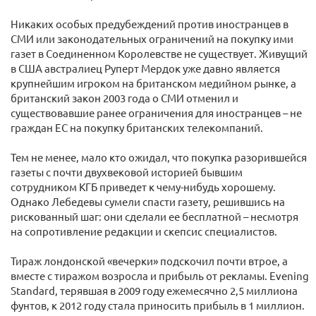
Никаких особых предубеждений против иностранцев в
СМИ или законодательных ограничений на покупку ими
газет в Соединенном Королевстве не существует. Живущий
в США австралиец Руперт Мердок уже давно является
крупнейшим игроком на британском медийном рынке, а
британский закон 2003 года о СМИ отменил и
существовавшие ранее ограничения для иностранцев – не
граждан ЕС на покупку британских телекомпаний.
Тем не менее, мало кто ожидал, что покупка разорившейся
газеты с почти двухвековой историей бывшим
сотрудником КГБ приведет к чему-нибудь хорошему.
Однако Лебедевы сумели спасти газету, решившись на
рискованный шаг: они сделали ее бесплатной – несмотря
на сопротивление редакции и скепсис специалистов.
Тираж лондонской «вечерки» подскочил почти втрое, а
вместе с тиражом возросла и прибыль от рекламы. Evening
Standard, терявшая в 2009 году ежемесячно 2,5 миллиона
фунтов, к 2012 году стала приносить прибыль в 1 миллион.