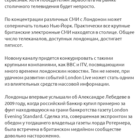
столичного телевидения будет непросто.
По концентрации различных СМИ с Лондоном может
соперничать только Нью-Йорк. Практически все крупные
британские электронные СМИ находятся в столице. Общее
число телеканалов, доступных лондонцам, достигает
пятисот.
Новому каналу придется конкурировать с такими
крупными компаниями, как BBC и ITV, посвящающими
много времени лондонским новостям. Тем не менее, при
удачном развитии событий London Live может стать одним
из влиятельных средств массовой информации.
Лондонцы впервые услышали об Александре Лебедеве в
2009 году, когда российский банкир купил примерно за
фунт находившуюся на грани банкротства газету London
Evening Standard. Сделка эта, совершенная экспромтом за
обедом у тогдашнего владельца газеты лорда Ротермера,
была встречена в британском медийном сообществе
довольно настороженно.