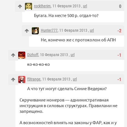
rocktherim
, 11 Февраля 2013 ,
url
0
Бугага. На месте 500 р. отдал-то?
Hunter777
, 11 Февраля 2013 ,
url
-2
Не, конечно же с протоколом об АПН
Dizhoff
, 10 Февраля 2013 ,
url
-1
ко-ко-ко-ко
fStrange
, 11 Февраля 2013 ,
url
-1
А что тут могут сделать Синие Ведерки?
Скручивание номеров — административная
инструкция в силовых структурах. Правилами не
запрещено.
А возможностей влиять на законы у ФАР, как и у