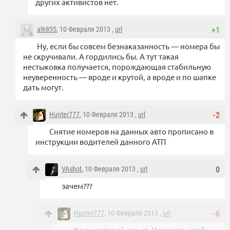
других активистов нет.
al6855
, 10 Февраля 2013 ,
url
+1
Ну, если бы совсем безнаказанность — номера бы
не скручивали. А гордились бы. А тут такая
нестыковка получается, порождающая стабильную
неуверенность — вроде и крутой, а вроде и по шапке
дать могут.
Hunter777
, 10 Февраля 2013 ,
url
-2
Снятие номеров на данных авто прописано в
инструкции водителей данного АТП
VAshot
, 10 Февраля 2013 ,
url
0
зачем???
Hunter777
, 10 Февраля 2013 ,
url
-6
Комментарий скрыт. Нажмите, чтобы