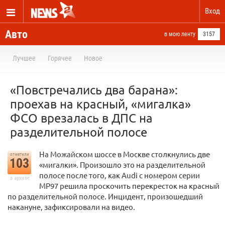
Вход
Авто
в мою ленту
3157
Лучшее
Горячее
Новое
«Повстречались два барана»:
проехав на красный, «мигалка»
ФСО врезалась в ДПС на
разделительной полосе
На Можайском шоссе в Москве столкнулись две
отметили
103
«мигалки». Произошло это на разделительной
полосе после того, как Audi с номером серии
в архиве
МР97 решила проскочить перекресток на красный
по разделительной полосе. Инцидент, произошедший
накануне, зафиксировали на видео.