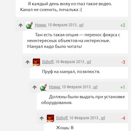
Я каждый день вижу из глаз такое видео.
Канал не сменить, пичалька :(
Нонна
, 10 Февраля 2013 ,
url
+2
Там есть такая опция — перенос фокуса с
неинтересных объектов на интересные.
Мануал надо было читать!
Dizhoff
, 10 Февраля 2013 ,
url
-3
Пруф на мануал, позялюстя.
Нонна
, 10 Февраля 2013 ,
url
+1
Должны были выдать при установке
оборудования.
Dizhoff
, 10 Февраля 2013 ,
url
-4
Жошь: В