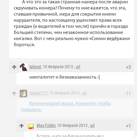
А что это за такая странная манера после аварии
скручивать номера? Почему то мне кажется, что эта,
ставшая привычной, мера для сокрытия имени
нарушителя, по настоящему ущемляет права всех
граждан (и водителей в том числе) причём в гораздо
большей степени, чем незаконное использование
мигалки. Вот с чем реально нужно «Синим ведёркам»
бороться.
latpost
, 10 Февраля 2013 ,
url
+3
менталитет и безнаказанность :(
Hunter777
, 10 Февраля 2013 ,
url
-11
Комментарий скрыт. Нажмите, чтобы
показать.
Max Folder
, 10 Февраля 2013 ,
url
+1
Кстати, а что за фишка ездить не с