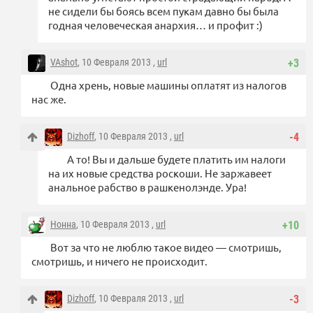
не сидели бы боясь всем пукам давно бы была
годная человеческая анархия… и профит :)
VAshot
, 10 Февраля 2013 ,
url
+3
Одна хрень, новые машины оплатят из налогов
нас же.
Dizhoff
, 10 Февраля 2013 ,
url
-4
А то! Вы и дальше будете платить им налоги
на их новые средства роскоши. Не заржавеет
анальное рабство в рашкенолэнде. Ура!
Нонна
, 10 Февраля 2013 ,
url
+10
Вот за что не люблю такое видео — смотришь,
смотришь, и ничего не происходит.
Dizhoff
, 10 Февраля 2013 ,
url
-3