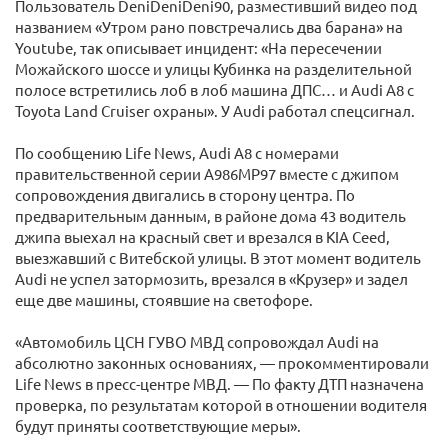
Пользователь DeniDeniDeni90, разместивший видео под
названием «Утром рано повстречались два барана» на
Youtube, так описывает инцидент: «На пересечении
Можайского шоссе и улицы Кубинка на разделительной
полосе встретились лоб в лоб машина ДПС… и Audi А8 c
Toyota Land Cruiser охраны». У Audi работал спецсигнал.
По сообщению Life News, Audi A8 с номерами
правительственной серии А986МР97 вместе с джипом
сопровождения двигались в сторону центра. По
предварительным данным, в районе дома 43 водитель
джипа выехал на красный свет и врезался в KIA Ceed,
выезжавший с Витебской улицы. В этот момент водитель
Audi не успел затормозить, врезался в «Крузер» и задел
еще две машины, стоявшие на светофоре.
«Автомобиль ЦСН ГУВО МВД сопровождал Audi на
абсолютно законных основаниях, — прокомментировали
Life News в пресс-центре МВД. — По факту ДТП назначена
проверка, по результатам которой в отношении водителя
будут приняты соответствующие меры».