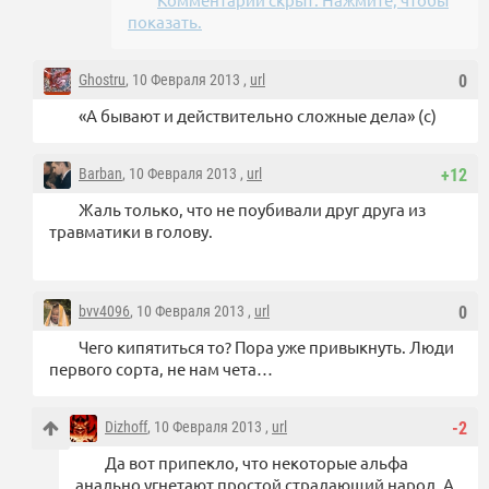
показать.
Ghostru
, 10 Февраля 2013 ,
url
0
«А бывают и действительно сложные дела» (с)
Barban
, 10 Февраля 2013 ,
url
+12
Жаль только, что не поубивали друг друга из
травматики в голову.
bvv4096
, 10 Февраля 2013 ,
url
0
Чего кипятиться то? Пора уже привыкнуть. Люди
первого сорта, не нам чета…
Dizhoff
, 10 Февраля 2013 ,
url
-2
Да вот припекло, что некоторые альфа
анально угнетают простой страдающий народ. А