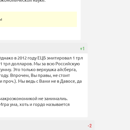
ы
+1
днако в 2012 году ЕЦБ эмитировал 1 трл
1 трл долларов. Мы за всю Российскую
умму. Это только верхушка айсберга,
оду. Впрочем, Вы правы, не стоит
 проч.). Мы ведь с Вами не в Давосе, да
 макроэкономикой не занималиь.
гра ума, хоть и гордо называется
-2