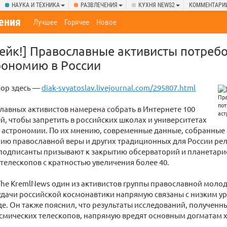
НАУКА И ТЕХНИКА
РАЗВЛЕЧЕНИЯ
КУХНЯ NEWS2
КОММЕНТАРИ
ения
Лучшее
Горячее
Новое
ейк!] Православные активисты потреб
рономию в России
бор здесь —
diak-svyatoslav.livejournal.com/295807.html
лавных активистов намерена собрать в Интернете 100
й, чтобы запретить в российских школах и университетах
астрономии. По их мнению, современные данные, собранные н
ию православной веры и других традиционных для России ре
одписанты призывают к закрытию обсерваторий и планетариев
телескопов с кратностью увеличения более 40.
he KremlNews один из активистов группы православной моло
дачи российской космонавтики напрямую связаны с низким у
де. Он также пояснил, что результаты исследований, получен
смических телескопов, напрямую вредят основным догматам х