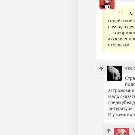
Ра
содействии 
научную дея
— говорилос
а означенно
отослать»
aster
Стра
подп
астрономии
Надо сказат
среди убежд
литературы 
И у меня во
f