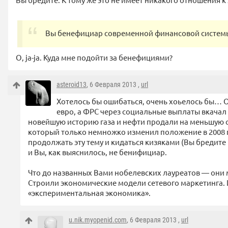
Вы бенефициар современной финансовой систем
О, ja-ja. Куда мне подойти за бенефициями?
asteroid13
, 6 Февраля 2013 ,
url
Хотелось бы ошибаться, очень хоьелось бы… О
евро, а ФРС через социальные выплаты вкачал 
новейшую историю газа и нефти продали на меньшую с
который только немножко изменил положение в 2008 г
продолжать эту тему и кидаться кизяками (Вы бредите и
и Вы, как выяснилось, не бенифициар.
Что до названных Вами нобелевских лауреатов — они
Строили экономические модели сетевого маркетинга. И
«экспериментальная экономика».
u.nik.myopenid.com
, 6 Февраля 2013 ,
url