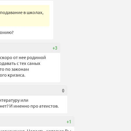
еподавание в школах,
номию?
+3
о скоро от нее родимой
одавать с тех самых
что по законам
ого кризиса.
0
итературу или
нет? И именно про атеистов.
+1
назначению. Новость, которую Вы