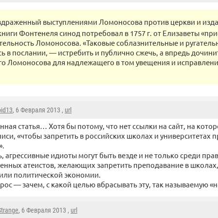
здраженный выступлениями Ломоносова против церкви и изда
книги Фонтенеля синод потребовал в 1757 г. от Елизаветы «пр
тельность Ломоносова. «Таковые соблазнительные и ругатель
ь в послании, — истребить и публично сжечь, а впредь дочини
го Ломоносова для надлежащего в том увещения и исправлени
oid13
, 6 Февраля 2013 ,
url
нная статья… Хотя бы потому, что нет ссылки на сайт, на кото
иси, «чтобы запретить в российских школах и университетах 
».
ь, агрессивные идиоты могут быть везде и не только среди пра
енных атеистов, желающих запретить преподавание в школах
или политической экономии.
прос — зачем, с какой целью вбрасывать эту, так называемую «
Strange
, 6 Февраля 2013 ,
url