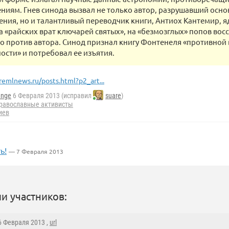
ниям. Гнев синода вызвал не только автор, разрушавший осн
ния, но и талантливый переводчик книги, Антиох Кантемир, 
а «райских врат ключарей святых», на «безмозглых» попов вос
о против автора. Синод признал книгу Фонтенеля «противной 
ости» и потребовал ее изъятия.
remlnews.ru/posts.html?p2_art...
ange
6 Февраля 2013 (исправил
suare
)
равославные активисты
иев
ь!
— 7 Февраля 2013
и участников:
 6 Февраля 2013 ,
url