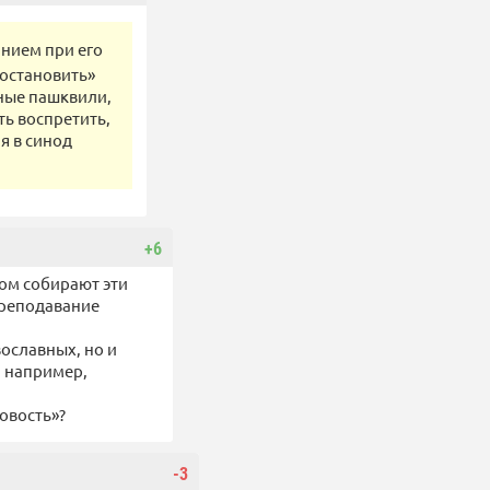
нием при его
иостановить»
ные пашквили,
ть воспретить,
я в синод
+6
ром собирают эти
преподавание
вославных, но и
, например,
новость»?
-3