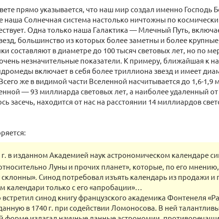
вете прямо указывается, что наш мир создал именно Господь 
е наша Солнечная система настолько ничтожны по космически
ествует. Одна только наша Галактика — Млечный Путь, включает
езд, большинство из которых более заметны и более крупные
ки составляют в диаметре до 100 тысяч световых лет, но по м
 очень незначительные показатели. К примеру, ближайшая к н
дромеды включает в себя более триллиона звезд и имеет диам
 Всего же в видимой части Вселенной насчитывается до 1,6-1,9
нной — 93 миллиарда световых лет, а наиболее удаленный от
сь засечь, находится от нас на расстоянии 14 миллиардов свет
ряется:
3 г. в изданном Академией наук астрономическом календаре с
относительно Луны и прочих планет», которые, по его мнению,
склонны». Синод потребовал изъять календарь из продажи и п
м календари только с его «апробации»…
встретил синод книгу французского академика Фонтенеля «Р
данную в 1740 г. при содействии Ломоносова. В ней талантливы
й форме излагал научные данные астрономии, противоречащ