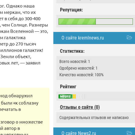
Бог. Однако наша
Репутация:
м меркам, что их
 в себя до 300-400
, чем Солнце. Размеры
еркам Вселенной — это,
ам галактика
О сайте kremlnews.ru
етр до 270 тысяч
 миллионов галактик!
Статистика:
 Земли объект,
Всего новостей: 1
овых лет, — заявил
Одобрено новостей: 1
Качество новостей: 100%
Рейтинг
инод обнаружил
 были «к соблазну
Отзывы о сайте (0)
ечатать в
Содержательных отзывов не написано
азговор о множестве
й автор в
О сайте News2.ru
ие церковным