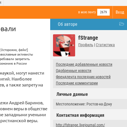
И
Вход
в мою ленту
2679
Об авторе
овали
fStrange
Профиль
|
Статистика
Последние добавленные новости
Одобренные новости
аукой, могут нанести
Френдлента последних новостей
лигий. Наиболее
Последние комментарии
, а также запрету на
Личные данные
дежи Андрей Баринов,
Местоположение: Ростов-на-Дону
ровнем веры в обществе
ные западными учеными
Контактная информация
ристианской веры.
http://fstrange.livejournal.com/