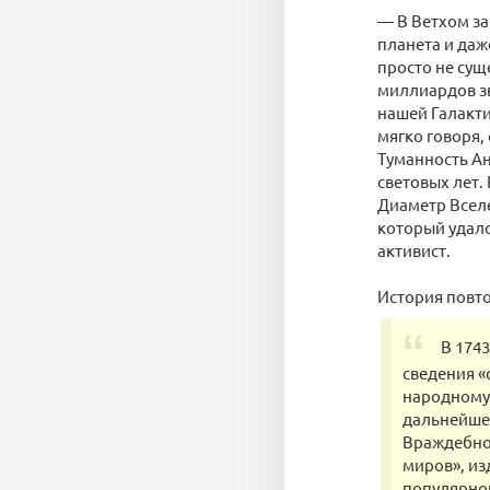
— В Ветхом за
планета и даж
просто не сущ
миллиардов зв
нашей Галакти
мягко говоря,
Туманность Ан
световых лет.
Диаметр Вселе
который удало
активист.
История повто
В 174
сведения «
народному 
дальнейше
Враждебно 
миров», из
популярно