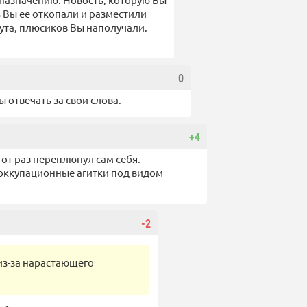
 Вы ее откопали и разместили
ута, плюсиков Вы наполучали.
0
ы отвечать за свои слова.
+4
тот раз переплюнул сам себя.
 оккупационные агитки под видом
-2
из-за нарастающего