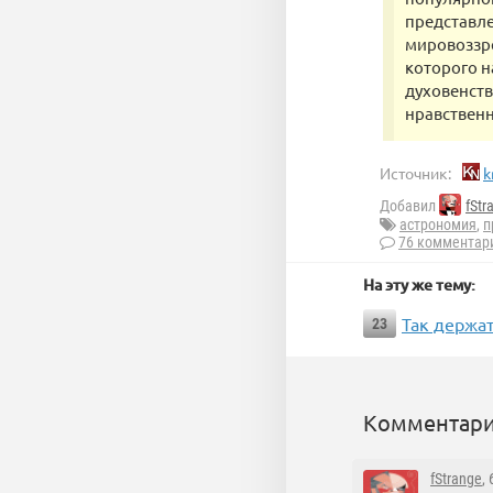
представле
мировоззре
которого н
духовенств
нравственн
Источник:
k
Добавил
fStr
астрономия
,
п
76 комментар
На эту же тему:
Так держат
23
Комментари
fStrange
,