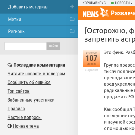
КОРОНАВИРУС
НОВОСТИ
Добавить материал
Развлеч
Метки
[Осторожно, ф
Регионы
запретить аст
Это фейк. Раз
отметили
107
Группа правос
Последние комментарии
человек
в архиве
тысяч подписе
Читайте новости в телеграм
преподавание 
Сообщить об ошибке
вред укреплен
радикальные п
Топ сайтов
продажи в РФ 
Забаненные участники
Правила
Как сообщил T
последние неу
Частые вопросы
и научной сре
Ночная тема
с помощью ко