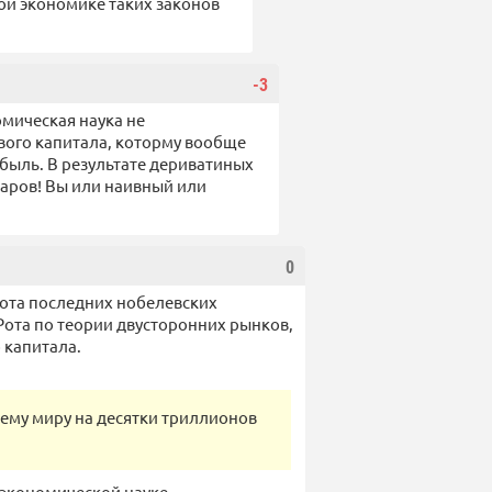
ой экономике таких законов
-3
омическая наука не
вого капитала, которму вообще
ибыль. В результате дериватиных
ларов! Вы или наивный или
0
бота последних нобелевских
Рота по теории двусторонних рынков,
 капитала.
сему миру на десятки триллионов
 экономической науке.