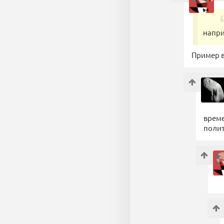
напри
Пример в
време
полит