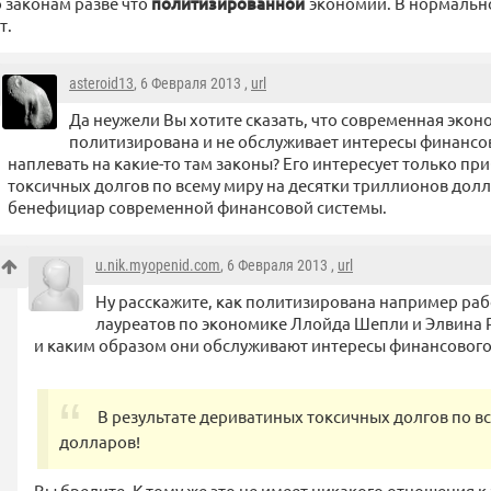
 законам разве что
политизированной
экономии. В нормальн
т.
asteroid13
, 6 Февраля 2013 ,
url
Да неужели Вы хотите сказать, что современная экон
политизирована и не обслуживает интересы финансо
наплевать на какие-то там законы? Его интересует только пр
токсичных долгов по всему миру на десятки триллионов дол
бенефициар современной финансовой системы.
u.nik.myopenid.com
, 6 Февраля 2013 ,
url
Ну расскажите, как политизирована например ра
лауреатов по экономике Ллойда Шепли и Элвина 
и каким образом они обслуживают интересы финансового
В результате дериватиных токсичных долгов по в
долларов!
Вы бредите. К тому же это не имеет никакого отношения к