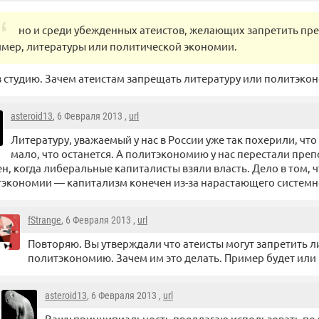
но и среди убежденных атеистов, желающих запретить пр
мер, литературы или политической экономии.
 студию. Зачем атеистам запрещать литературу или политэко
asteroid13
, 6 Февраля 2013 ,
url
Литературу, уважаемый у нас в России уже так похерили, чт
мало, что останется. А политэкономию у нас перестали преп
н, когда либеральные капиталисты взяли власть. Дело в том, 
экономии — капитализм конечен из-за нарастающего системн
fStrange
, 6 Февраля 2013 ,
url
Повторяю. Вы утверждали что атеисты могут запретить л
политэкономию. Зачем им это делать. Пример будет или 
asteroid13
, 6 Февраля 2013 ,
url
Вашу принципиальность предлагаю использовать по 