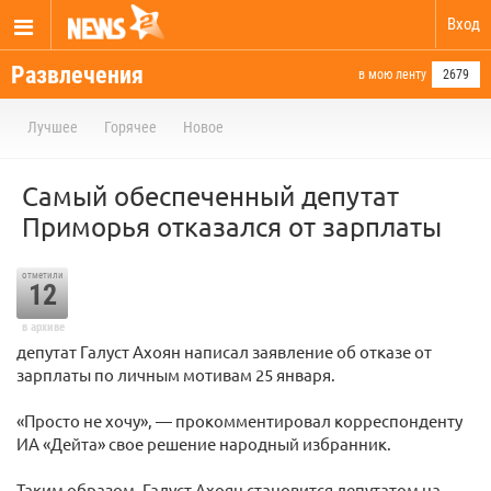
Вход
Развлечения
в мою ленту
2679
Лучшее
Горячее
Новое
Самый обеспеченный депутат
Приморья отказался от зарплаты
отметили
12
в архиве
депутат Галуст Ахоян написал заявление об отказе от
зарплаты по личным мотивам 25 января.
«Просто не хочу», — прокомментировал корреспонденту
ИА «Дейта» свое решение народный избранник.
Таким образом, Галуст Ахоян становится депутатом на