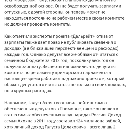
освобожденной основе. Он не будет получать зарплату и
отпускные, с другой стороны, он теперь может не
находиться постоянно на рабочем месте в своем комитете,
но должен проводить комитеты.
Как отметили эксперты проекта «Дальрейт», отказ от
зарплаты также дает право не публиковать сведения о
доходах (а в ближайшей перспективе еще и о расходах)
каждый год. Однако депутат все же обязан отчитаться о
семейном бюджете за 2012 год, поскольку весь год он
получал зарплату. Эксперты напомнили, что депутаты
комитета по регламенту приморского парламента в
настоящее время работают над законопроектом, который
обяжет депутатов отчитываться не только о своих доходах,
но и крупных расходах.
Напомним, Галуст Ахоян возглавил рейтинг самых
обеспеченных депутатов в Приморье, также он вошел в
сотню самых обеспеченных «слуг народа» России. Доход
семьи Ахояна в 2011 году составил 124 миллиона рублей,
хотя личный доход Галуста Цолаковича – всего лишь 2