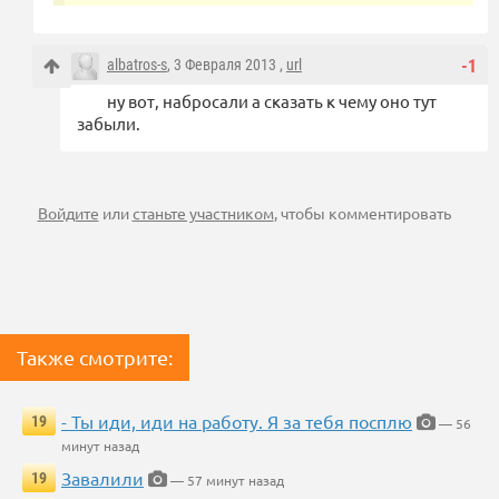
albatros-s
, 3 Февраля 2013 ,
url
-1
ну вот, набросали а сказать к чему оно тут
забыли.
Войдите
или
станьте участником
, чтобы комментировать
Также смотрите:
- Ты иди, иди на работу. Я за тебя посплю
19
— 56
минут назад
Завалили
19
— 57 минут назад