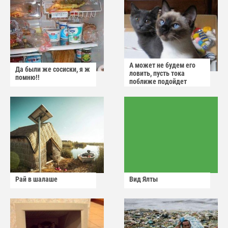
А может не будем его
Да были же сосиски, я ж
ловить, пусть тока
помню!!
поближе подойдет
Рай в шалаше
Вид Ялты