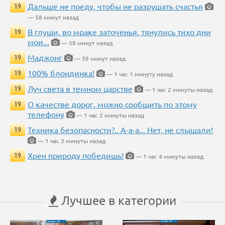
Дальше не поеду, чтобы не разрушать счастья
19
— 58 минут назад
В глуши, во мраке заточенья, тянулись тихо дни
19
мои...
— 58 минут назад
Маджонг
19
— 59 минут назад
100% блондинка!
19
— 1 час 1 минуту назад
Луч света в темном царстве
19
— 1 час 2 минуты назад
О качестве дорог, можно сообщить по этому
19
телефону
— 1 час 2 минуты назад
Техника безопасности?.. А-а-а... Нет, не слышали!
19
— 1 час 3 минуты назад
Хрен природу победишь!
19
— 1 час 4 минуты назад
Лучшее в категории