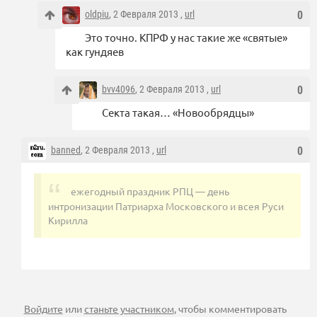
oldpiu
, 2 Февраля 2013 ,
url
0
Это точно. КПРФ у нас такие же «святые»
как гундяев
bvv4096
, 2 Февраля 2013 ,
url
0
Секта такая… «Новообрядцы»
banned
, 2 Февраля 2013 ,
url
0
ежегодный праздник РПЦ — день
интронизации Патриарха Московского и всея Руси
Кирилла
Войдите
или
станьте участником
, чтобы комментировать