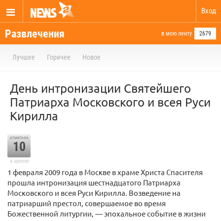
Вход
Развлечения
в мою ленту
2679
Лучшее
Горячее
Новое
День интронизации Святейшего
Патриарха Московского и всея Руси
Кирилла
отметили
10
в архиве
1 февраля 2009 года в Москве в храме Христа Спасителя
прошла интронизация шестнадцатого Патриарха
Московского и всея Руси Кирилла. Возведение на
патриарший престол, совершаемое во время
Божественной литургии, — эпохальное событие в жизни