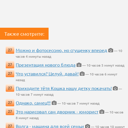
Также смотрите:
Можно и фотосессию, но сгущенку вперед
27
— 10
часов 4 минуты назад
Презентация нового блюда
27
— 10 часов 5 минут назад
Что уставился? Целуй, давай!
27
— 10 часов 6 минут
назад
Приходите тётя Кошка нашу детку покачать!
27
—
10 часов 7 минут назад
Однако, самец!!!
27
— 10 часов 7 минут назад
Это нарисовал сам дворник - юморист
27
— 10 часов
8 минут назад
Волга - машина для всей семьи
27
— 10 часов 10 минут