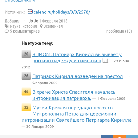
Источник:
calend.ru/holidays/0/0/2578/
Добавил
Jo-Jo
1 Февраля 2013
наука
,
история
Вселенная
5 комментариев
проблема (13)
На эту же тему:
ВЦИОМ: Патриарх Кирилл вызывает у
20
россиян надежду и симпатию
— 29 Июня
2012
Патриарх Кирилл возведен на престол
26
— 1
Февраля 2009
В храме Христа Спасителя началась
46
интронизация патриарха.
— 1 Февраля 2009
Музеи Кремля передадут посох св.
32
Митрополита Петра для церемонии
интронизации Святейшего Патриарха Кирилла
— 30 Января 2009