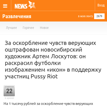
Вход
Развлечения
в мою ленту
2679
Лучшее
Горячее
Новое
За оскорбление чувств верующих
оштрафован новосибирский
художник Артем Лоскутов: он
раскрасил футболки
изображением «икон» в поддержку
участниц Pussy Riot
отметили
22
в архиве
На 1 тысячу рублей за оскорбление чувств верующих