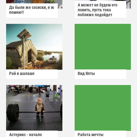
А может не будем его
Да были же сосиски, я ж
ловить, пусть тока
помню!!
поближе подойдет
Рай в шалаше
Вид Ялты
Астерикс - начало
Работа мечты