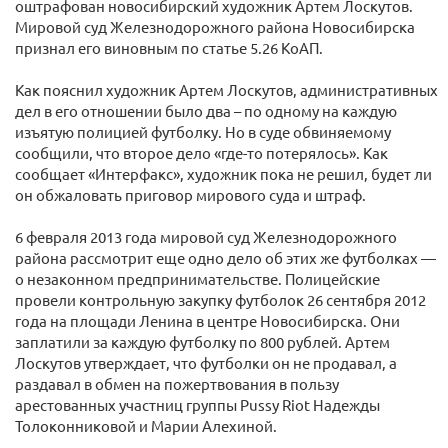
оштрафован новосибирский художник Артем Лоскутов.
Мировой суд Железнодорожного района Новосибирска
признал его виновным по статье 5.26 КоАП.
Как пояснил художник Артем Лоскутов, административных
дел в его отношении было два – по одному на каждую
изъятую полицией футболку. Но в суде обвиняемому
сообщили, что второе дело «где-то потерялось». Как
сообщает «Интерфакс», художник пока не решил, будет ли
он обжаловать приговор мирового суда и штраф.
6 февраля 2013 года мировой суд Железнодорожного
района рассмотрит еще одно дело об этих же футболках —
о незаконном предпринимательстве. Полицейские
провели контрольную закупку футболок 26 сентября 2012
года на площади Ленина в центре Новосибирска. Они
заплатили за каждую футболку по 800 рублей. Артем
Лоскутов утверждает, что футболки он не продавал, а
раздавал в обмен на пожертвования в пользу
арестованных участниц группы Pussy Riot Надежды
Толоконниковой и Марии Алехиной.