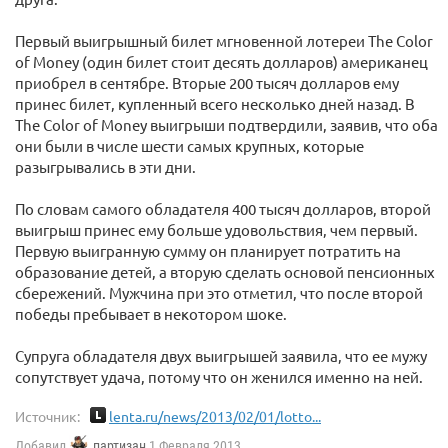
Первый выигрышный билет мгновенной лотереи The Color
of Money (один билет стоит десять долларов) американец
приобрел в сентябре. Вторые 200 тысяч долларов ему
принес билет, купленный всего несколько дней назад. В
The Color of Money выигрыши подтвердили, заявив, что оба
они были в числе шести самых крупных, которые
разыгрывались в эти дни.
По словам самого обладателя 400 тысяч долларов, второй
выигрыш принес ему больше удовольствия, чем первый.
Первую выигранную сумму он планирует потратить на
образование детей, а вторую сделать основой пенсионных
сбережений. Мужчина при это отметил, что после второй
победы пребывает в некотором шоке.
Супруга обладателя двух выигрышей заявила, что ее мужу
сопутствует удача, потому что он женился именно на ней.
Источник:
lenta.ru/news/2013/02/01/lotto...
Добавил
партизан
1 Февраля 2013