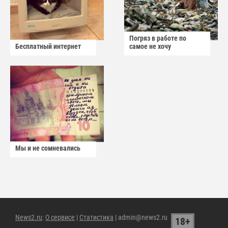
Погряз в работе по
Бесплатный интернет
самое не хочу
Мы и не сомневались
News2.ru
:
О сервисе
|
Статистика
| admin@news2.ru
18+