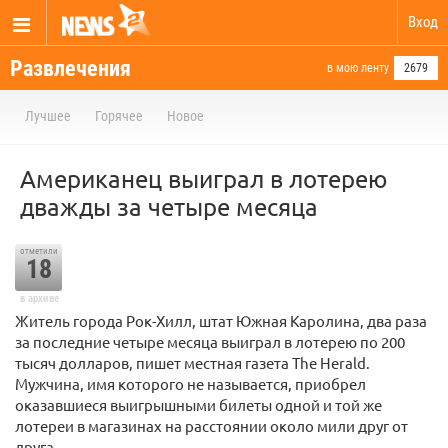
Вход
Развлечения
в мою ленту
2679
Лучшее
Горячее
Новое
Американец выиграл в лотерею
дважды за четыре месяца
отметили
18
в архиве
Житель города Рок-Хилл, штат Южная Каролина, два раза
за последние четыре месяца выиграл в лотерею по 200
тысяч долларов, пишет местная газета The Herald.
Мужчина, имя которого не называется, приобрел
оказавшиеся выигрышными билеты одной и той же
лотереи в магазинах на расстоянии около мили друг от
друга.