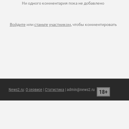
Ни одного комментария пока не добавлено
Войдите
или
станьте участником
, чтобы комментировать
News2.ru
:
О сервисе
|
Статистика
| admin@news2.ru
18+