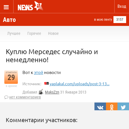
Вход
Авто
в мою ленту
3157
Лучшее
Горячее
Новое
Куплю Мерседес случайно и
немедленно!
Вот к
этой
новости
отметили
29
Источник:
yaplakal.com/uploads/post-3-13...
в архиве
Добавил
MaksZzn
31 Января 2013
нет комментариев
Комментарии участников: