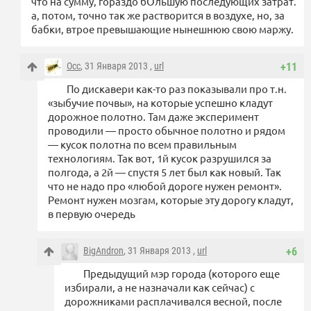
что на сумму, гораздо бОльшую последующих затрат.
а, потом, точно так же растворится в воздухе, но, за
бабки, втрое превышающие нынешнюю свою маржу.
Occ
, 31 Января 2013 ,
url
+11
По дискавери как-то раз показывали про т.н.
«зыбучие почвы», на которые успешно кладут
дорожное полотно. Там даже эксперимент
проводили — просто обычное полотно и рядом
— кусок полотна по всем правильным
технологиям. Так вот, 1й кусок разрушился за
полгода, а 2й — спустя 5 лет был как новый. Так
что не надо про «любой дороге нужен ремонт».
Ремонт нужен мозгам, которые эту дорогу кладут,
в первую очередь
BigAndron
, 31 Января 2013 ,
url
+6
Предыдущий мэр города (которого еще
избирали, а не назначали как сейчас) с
дорожниками расплачивался весной, после