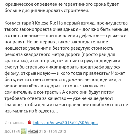
юридическое определение гарантийного срока будет
больше дисциплинировать строителей.
Комментарий Kolesa.Ru: На первый взгляд, преимущества
такого законопроекта очевидны: ям должно быть меньше,
а ответственные — при появлении дефектов — тут же все
поправят. Но во-первых, такое законодательное
новшество увеличит и без того раздутую стоимость
ремонта квадратного метра дороги (просто рай для
«распила»), а во-вторых, нечистые на руку подрядчики
смогут быстренько ликвидировать проштрафившуюся
фирму, открыв новую — и кого тогда привлекать? Может
быть, нести ответственность должны не подрядчики, а
чиновники «Росавтодора», которые заключают
сомнительные контракты? А с кого они будут потом
требовать ответа за качество — уже не наше дело?!
Главное, чтобы деньги на «исправление ошибок» снова не
изымались из бюджета…
Источник:
kolesa.ru/news/2013/01/30/depu...
Добавил
Alexei
31 Января 2013