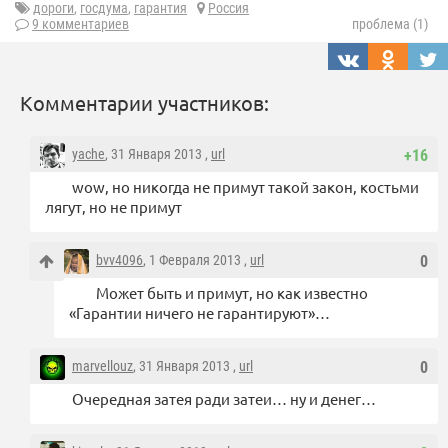
дороги
,
госдума
,
гарантия
Россия
9 комментариев
проблема (1)
Комментарии участников:
yache
, 31 Января 2013 ,
url
+16
wow, но никогда не примут такой закон, костьми
лягут, но не примут
bvv4096
, 1 Февраля 2013 ,
url
0
Может быть и примут, но как известно
«Гарантии ничего не гарантируют»…
marvellouz
, 31 Января 2013 ,
url
0
Очередная затея ради затеи… ну и денег…