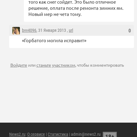
того как снег сойдет. Это было отличное
решение, оплата после ремонта зимних ям.
Новый мер не чета тому.
bvv4096
, 31 Января 2013 ,
url
0
«Горбатого могила исправит»
Войдите
или
станьте участником
, чтобы комментировать
News2.ru
:
О сервисе
|
Статистика
| admin@news2.ru
18+