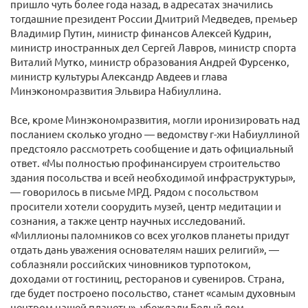
пришло чуть более года назад, в адресатах значились
тогдашние президент России Дмитрий Медведев, премьер
Владимир Путин, министр финансов Алексей Кудрин,
министр иностранных дел Сергей Лавров, министр спорта
Виталий Мутко, министр образования Андрей Фурсенко,
министр культуры Александр Авдеев и глава
Минэкономразвития Эльвира Набиуллина.
Все, кроме Минэкономразвития, могли иронизировать над
посланием сколько угодно — ведомству г-жи Набиуллиной
предстояло рассмотреть сообщение и дать официальный
ответ. «Мы полностью профинансируем строительство
здания посольства и всей необходимой инфраструктуры»,
— говорилось в письме МРД. Рядом с посольством
просители хотели соорудить музей, центр медитации и
сознания, а также центр научных исследований.
«Миллионы паломников со всех уголков планеты придут
отдать дань уважения основателям наших религий», —
соблазняли российских чиновников турпотоком,
доходами от гостиниц, ресторанов и сувениров. Страна,
где будет построено посольство, станет «самым духовным
центром нашей планеты», убеждали Белый дом.