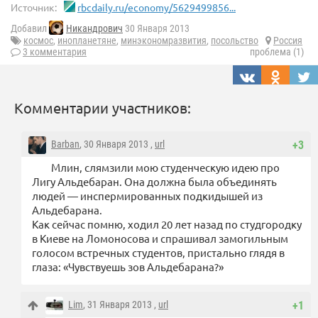
Источник:
rbcdaily.ru/economy/5629499856...
Добавил
Никандрович
30 Января 2013
космос
,
инопланетяне
,
минэкономразвития
,
посольство
Россия
3 комментария
проблема (1)
Комментарии участников:
Barban
, 30 Января 2013 ,
url
+3
Млин, слямзили мою студенческую идею про
Лигу Альдебаран. Она должна была объединять
людей — инспермированных подкидышей из
Альдебарана.
Как сейчас помню, ходил 20 лет назад по студгородку
в Киеве на Ломоносова и спрашивал замогильным
голосом встречных студентов, пристально глядя в
глаза: «Чувствуешь зов Альдебарана?»
Lim
, 31 Января 2013 ,
url
+1