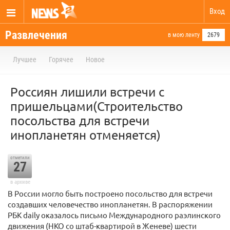
Вход
Развлечения
в мою ленту
2679
Лучшее
Горячее
Новое
Россиян лишили встречи с
пришельцами(Строительство
посольства для встречи
инопланетян отменяется)
отметили
27
в архиве
В России могло быть построено посольство для встречи
создавших человечество ино­планетян. В распоряжении
РБК daily оказалось письмо Международного раэлинского
движения (НКО со штаб-квартирой в Женеве) шести