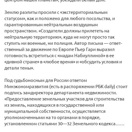
Землю раэлиты просили с «экстерриториальным
статусом», как и положено для любого посольства, и
гарантированным нейтральным воздушным
пространством. «Создатели должны прилететь на
нейтральную территорию», куда не могут просто так
ступить ни военные, ни полиция. Автор письма — ответ­
ственный за движение по Европе Пьер Гари выразил
готовность встретиться с «мадам Набиуллиной» в ее
«дивной стране» в «любое время» и «обсудить условия и
детали темы».
Под судьбоносным для России ответом
Минэкономразвития (есть в распоряжении РБК daily) стоит
подпись замдиректора департамента недвижимости.
«Предоставление земельных участков для строительства
из земель, находящихся в государ­ственной или
муниципальной собственности, осуществляется
уполномоченными на то органами в порядке,
установленном статьями 30—32 Земельного кодекса……