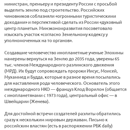
министрам, премьеру и президенту России с просьбой
выделить землю под строительство. Российских
чиновников соблазняли «огромными туристическими
доходами» и перспективой сделать из России «духовный
центр планеты». Минэкономразвития посоветовало
изыскать участок «согласно Земельному кодексу у
уполномоченных на то органов».
Создавшие человечество инопланетные ученые Элохимы
намерены вернуться на Землю до 2035 года, уверены 65
тыс. членов Международного раэлинского движения
(МРД). Их будут сопровождать пророки Иисус, Моисей,
Мухаммед и Будда, которые в разное время посылались
для наставления рода человеческого. Основатель этого
международного НКО — француз Клод Ворилон (общается
с инопланетянами с 1973 года), центральный офис — в
Швейцарии (Женева).
Для достойной встречи создателей раэлиты обратились
сразу к нескольким мировым державам. Письмо к
российским властям (есть в распоряжении РБК daily)