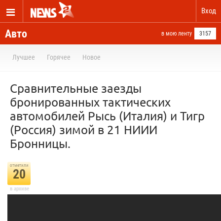
Вход
Авто
в мою ленту
3157
Лучшее
Горячее
Новое
Сравнительные заезды
бронированных тактических
автомобилей Рысь (Италия) и Тигр
(Россия) зимой в 21 НИИИ
Бронницы.
отметили
20
в архиве