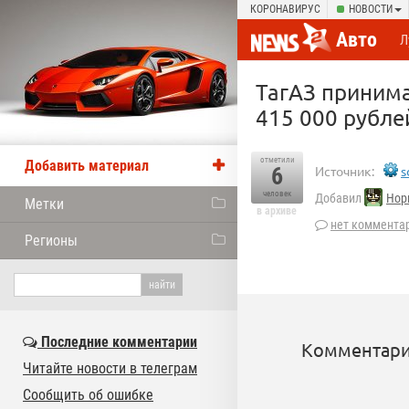
КОРОНАВИРУС
НОВОСТИ
Авто
Л
ТагАЗ принима
415 000 рубле
отметили
Добавить материал
6
Источник:
s
человек
Добавил
Нор
Метки
в архиве
нет коммента
Регионы
Последние комментарии
Комментари
Читайте новости в телеграм
Сообщить об ошибке