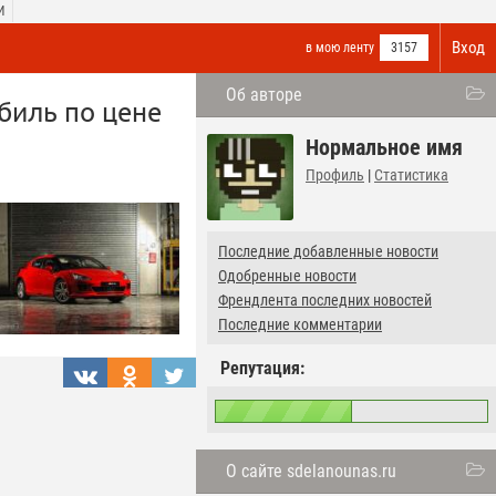
И
Вход
в мою ленту
3157
Об авторе
биль по цене
Нормальное имя
Профиль
|
Статистика
Последние добавленные новости
Одобренные новости
Френдлента последних новостей
Последние комментарии
Репутация:
О сайте sdelanounas.ru