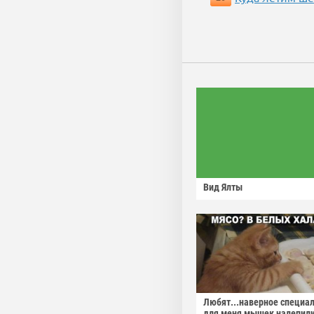
Вид Ялты
Любят...наверное специа
для меня мышек налепили