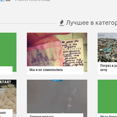
Лучшее в катего
Погряз в р
Мы и не сомневались
хочу
льно
...
Зримая музыка
Иван Черн