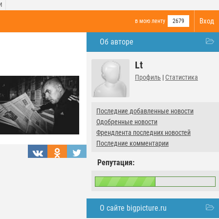
И
Вход
в мою ленту
2679
Об авторе
Lt
Профиль
|
Статистика
Последние добавленные новости
Одобренные новости
Френдлента последних новостей
Последние комментарии
Репутация:
О сайте bigpicture.ru