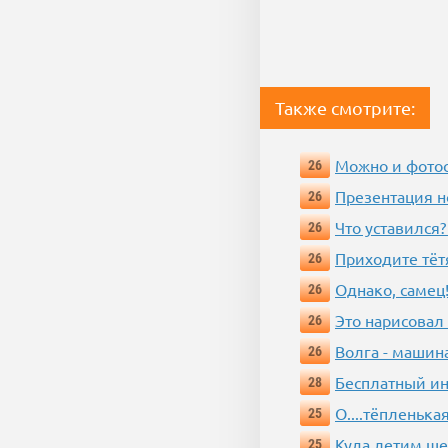
Также смотрите:
Можно и фотос
26
Презентация 
26
Что уставился?
26
Приходите тёт
26
Однако, самец!
26
Это нарисовал
26
Волга - машин
26
Бесплатный ин
28
О....тёпленькая
25
Куда летим ш
25