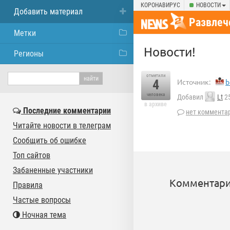
КОРОНАВИРУС
НОВОСТИ
Добавить материал
Развлеч
Метки
Hовости!
Регионы
отметили
4
Источник:
b
человека
Добавил
Lt
25
в архиве
Последние комментарии
нет коммента
Читайте новости в телеграм
Сообщить об ошибке
Топ сайтов
Забаненные участники
Комментари
Правила
Частые вопросы
Ночная тема