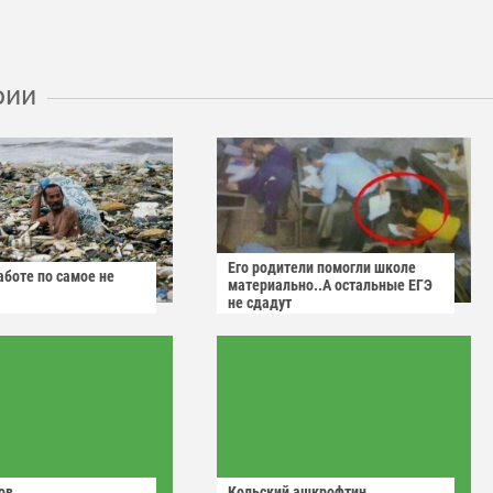
рии
Его родители помогли школе
аботе по самое не
материально..А остальные ЕГЭ
не сдадут
ов
Кольский ашкрофтин