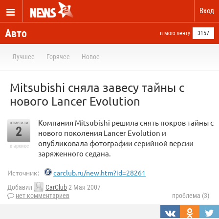
Вход
Авто
в мою ленту
3157
Лучшее
Горячее
Новое
Mitsubishi сняла завесу тайны с
нового Lancer Evolution
Компания Mitsubishi решила снять покров тайны с
отметили
2
нового поколения Lancer Evolution и
опубликовала фотографии серийной версии
в архиве
заряженного седана.
Источник:
carclub.ru/new.htm?id=28261
Добавил
CarClub
2 Мая 2007
нет комментариев
проблема (3)