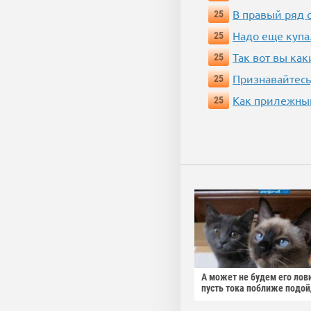
В правый ряд 
25
Надо еще купа
25
Так вот вы как
25
Признавайтесь
25
Как прилежный
25
А может не будем его лов
пусть тока поближе подо