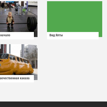
 начало
Вид Ялты
какчественная какаха