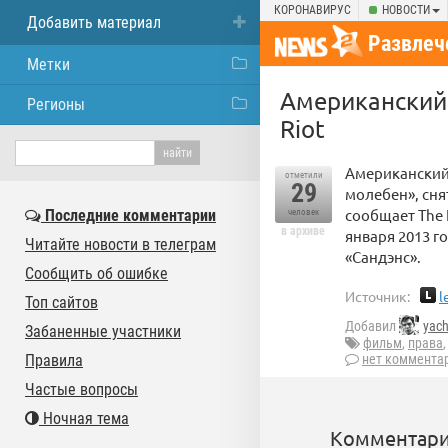
КОРОНАВИРУС
НОВОСТИ
Добавить материал
Развлеч
Метки
Американский 
Регионы
Riot
Американский 
отметили
29
молебен», сн
сообщает The 
Последние комментарии
человек
в архиве
января 2013 г
Читайте новости в телеграм
«Сандэнс».
Сообщить об ошибке
Источник:
l
Топ сайтов
Добавил
yac
Забаненные участники
фильм
,
права
Правила
нет коммента
Частые вопросы
Ночная тема
Комментари