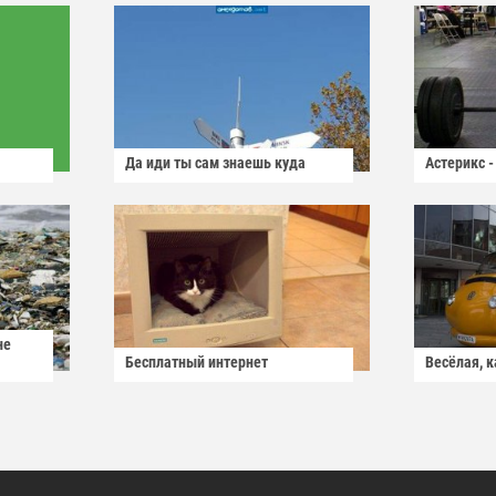
Да иди ты сам знаешь куда
Астерикс -
не
Бесплатный интернет
Весёлая, 