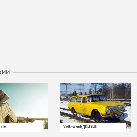
рии
аше
Yellow subДРИЗИН