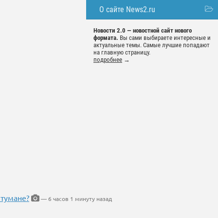
О сайте News2.ru
Новости 2.0 — новостной сайт нового
формата.
Вы сами выбираете интересные и
актуальные темы. Самые лучшие попадают
на главную страницу.
подробнее
→
 тумане?
— 6 часов 1 минуту назад