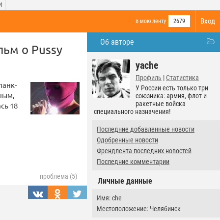
И
Вход
в мою ленту
2679
Об авторе
ьм о Pussy
yache
Профиль
|
Статистика
панк-
У России есть только три
ным,
союзника: армия, флот и
ракетные войска
сь 18
специального назначения!
Последние добавленные новости
Одобренные новости
Френдлента последних новостей
Последние комментарии
проблема (5)
Личные данные
Имя: che
Местоположение: Челябинск