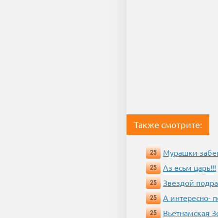
Также смотрите:
Мурашки забе
25
Аз есьм царь!!!
25
Звездой подр
25
А интересно- п
25
Вьетнамская 
25