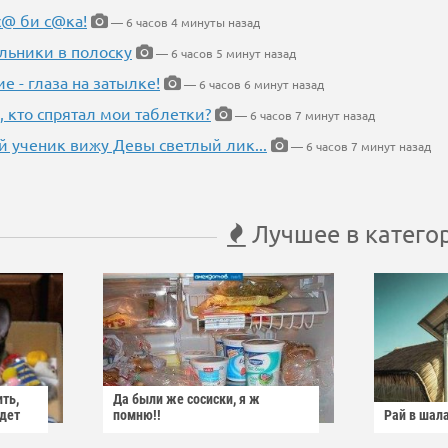
с@ би с@ка!
— 6 часов 4 минуты назад
льники в полоску
— 6 часов 5 минут назад
ие - глаза на затылке!
— 6 часов 6 минут назад
, кто спрятал мои таблетки?
— 6 часов 7 минут назад
 ученик вижу Девы светлый лик...
— 6 часов 7 минут назад
Лучшее в катего
ить,
Да были же сосиски, я ж
йдет
помню!!
Рай в шал