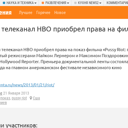
НАУКА И ТЕХНИКА
РАЗВЛЕЧЕНИЯ
КУХНЯ NEWS2
КОММЕНТАРИ
ения
Лучшее
Горячее
Новое
телеканал HBO приобрел права на фил
телеканал HBO приобрел права на показ фильма «Pussy Riot: 
ятый режиссерами Майком Лернером и Максимом Поздоровки
Hollywood Reporter. Премьера документальной ленты состояла
ода на главном американском фестивале независимого кино
enta.ru/news/2013/01/21/riot/
he
21 Января 2013
,
показ
,
pussy riot
Сша
риев
и участников: