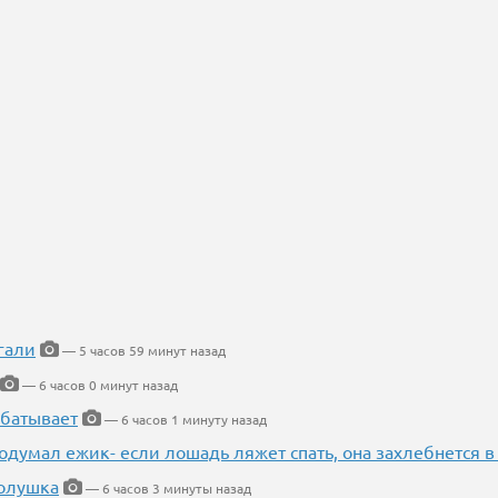
гали
— 5 часов 59 минут назад
— 6 часов 0 минут назад
абатывает
— 6 часов 1 минуту назад
одумал ежик- если лошадь ляжет спать, она захлебнется в
Золушка
— 6 часов 3 минуты назад