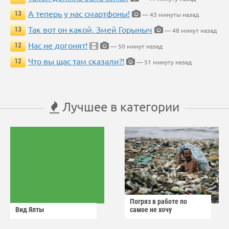
А теперь у нас смартфоны!
13
— 43 минуты назад
Так вот он какой, Змей Горыныч
13
— 48 минут назад
Нас не догонят!
12
— 50 минут назад
Что вы щас там сказали?!
12
— 51 минуту назад
Лучшее в категории
Погряз в работе по
Вид Ялты
самое не хочу