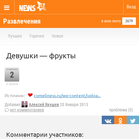
Вход
Развлечения
в мою ленту
2679
Лучшее
Горячее
Новое
Девушки — фрукты
отметили
2
в архиве
Источник:
comeliness.ru/wp-content/uploa...
Добавил
Алексей Якушев
20 Января 2013
нет комментариев
проблема (3)
Комментарии участников: