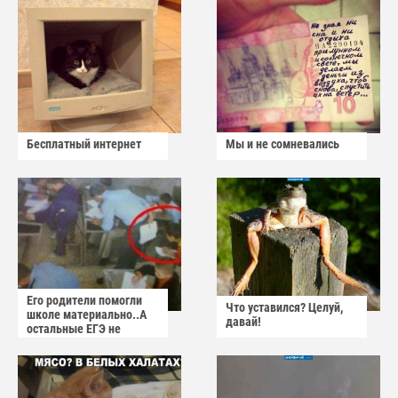
Бесплатный интернет
Мы и не сомневались
Его родители помогли
Что уставился? Целуй,
школе материально..А
давай!
остальные ЕГЭ не
сдадут