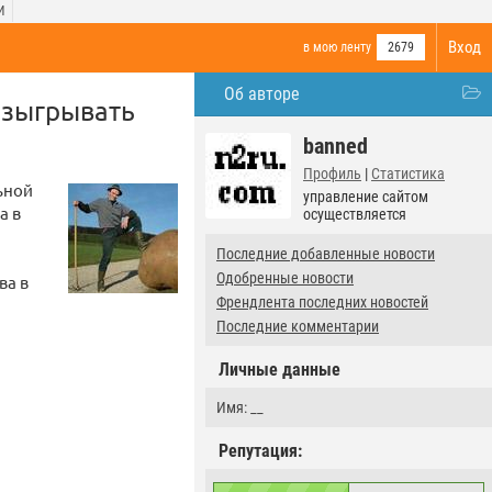
И
Вход
в мою ленту
2679
Об авторе
азыгрывать
banned
Профиль
|
Статистика
ьной
управление сайтом
а в
осуществляется
Последние добавленные новости
Одобренные новости
ва в
Френдлента последних новостей
Последние комментарии
Личные данные
Имя: __
Репутация: