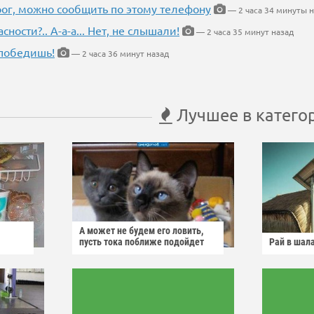
рог, можно сообщить по этому телефону
— 2 часа 34 минуты н
ности?.. А-а-а... Нет, не слышали!
— 2 часа 35 минут назад
победишь!
— 2 часа 36 минут назад
Лучшее в катего
А может не будем его ловить,
пусть тока поближе подойдет
Рай в шал