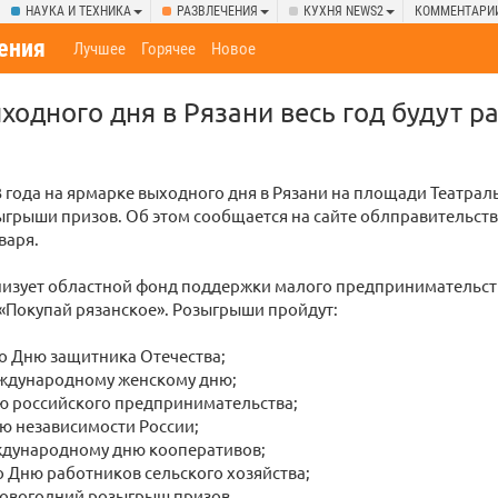
НАУКА И ТЕХНИКА
РАЗВЛЕЧЕНИЯ
КУХНЯ NEWS2
КОММЕНТАРИ
ения
Лучшее
Горячее
Новое
ходного дня в Рязани весь год будут р
3 года на ярмарке выходного дня в Рязани на площади Театрал
ыгрыши призов. Об этом сообщается на сайте облправительств
варя.
низует областной фонд поддержки малого предпринимательст
«Покупай рязанское». Розыгрыши пройдут:
ко Дню защитника Отечества;
еждународному женскому дню;
ню российского предпринимательства;
ню независимости России;
еждународному дню кооперативов;
ко Дню работников сельского хозяйства;
Новогодний розыгрыш призов.