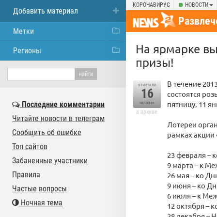
КОРОНАВИРУС
НОВОСТИ
Добавить материал
Развлеч
Метки
На ярмарке вы
Регионы
призы!
В течение 201
отметили
16
состоятся роз
пятницу, 11 ян
Последние комментарии
человек
в архиве
Читайте новости в телеграм
Лотереи орга
Сообщить об ошибке
рамках акции 
Топ сайтов
23 февраля – 
Забаненные участники
9 марта – к М
Правила
26 мая – ко Д
9 июня – ко Д
Частые вопросы
6 июля – к М
Ночная тема
12 октября – 
28 декабря – 