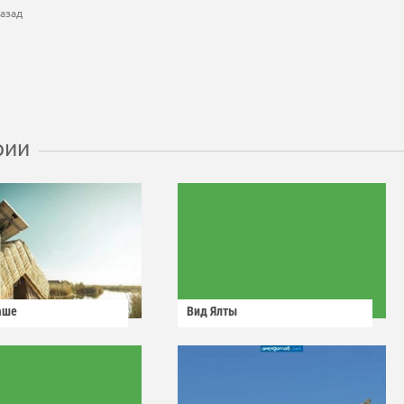
азад
рии
аше
Вид Ялты