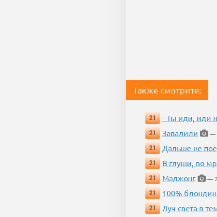
Также смотрите:
- Ты иди, иди 
21
Завалили
21
— 
Дальше не пое
21
В глуши, во мр
21
Маджонг
21
— 2
100% блондин
21
Луч света в те
21