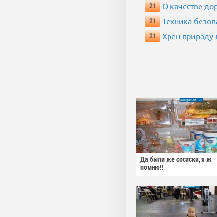
О качестве до
21
Техника безопас
21
Хрен природу 
21
Да были же сосиски, я ж
помню!!