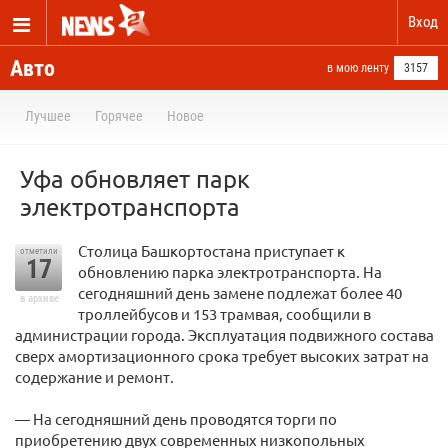
Вход
Авто
в мою ленту
3157
Лучшее
Горячее
Новое
Уфа обновляет парк
электротранспорта
Столица Башкортостана приступает к
отметили
17
обновлению парка электротранспорта. На
сегодняшний день замене подлежат более 40
в архиве
троллейбусов и 153 трамвая, сообщили в
администрации города. Эксплуатация подвижного состава
сверх амортизационного срока требует высоких затрат на
содержание и ремонт.
— На сегодняшний день проводятся торги по
приобретению двух современных низкопольных