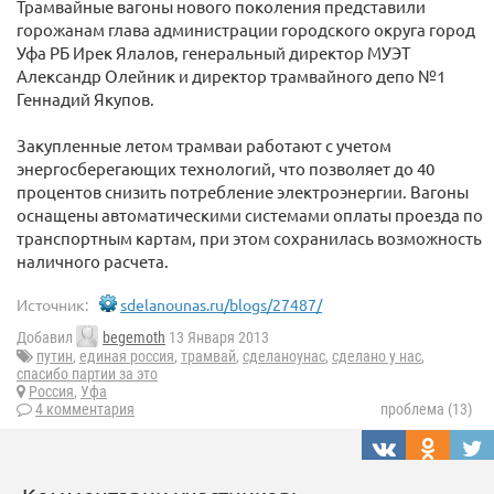
Трамвайные вагоны нового поколения представили
горожанам глава администрации городского округа город
Уфа РБ Ирек Ялалов, генеральный директор МУЭТ
Александр Олейник и директор трамвайного депо №1
Геннадий Якупов.
Закупленные летом трамваи работают с учетом
энергосберегающих технологий, что позволяет до 40
процентов снизить потребление электроэнергии. Вагоны
оснащены автоматическими системами оплаты проезда по
транспортным картам, при этом сохранилась возможность
наличного расчета.
Источник:
sdelanounas.ru/blogs/27487/
Добавил
begemoth
13 Января 2013
путин
,
единая россия
,
трамвай
,
сделаноунас
,
сделано у нас
,
спасибо партии за это
Россия
,
Уфа
4 комментария
проблема (13)