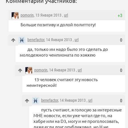
Комментарии участников:
pomorin
, 13 Января 2013 ,
url
+3
Больше позитиву и долой политтоту!
benefactor
, 14 Января 2013 ,
url
0
да, только им надо было это сделать до
молодежного чемпионата по хоккею
pomorin
, 14 Января 2013 ,
url
0
13 человек считают эту новость
неинтересной!
benefactor
, 14 Января 2013 ,
url
0
пусть считают, я голосую за интересные
МНЕ новости, если уже читал где-то, на
хабре или на D3, могу и не проголосовать,
даже если друг опубликовал, но Н не