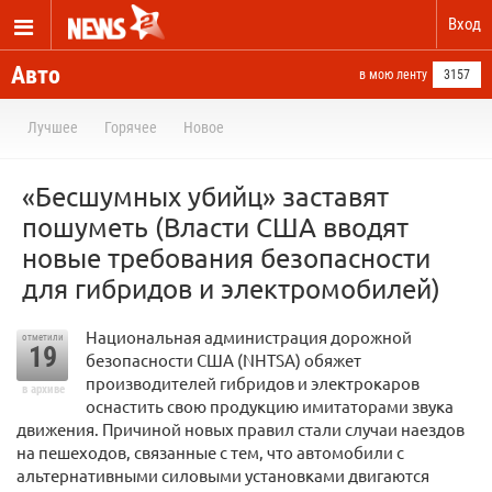
Вход
Авто
в мою ленту
3157
Лучшее
Горячее
Новое
«Бесшумных убийц» заставят
пошуметь (Власти США вводят
новые требования безопасности
для гибридов и электромобилей)
Национальная администрация дорожной
отметили
19
безопасности США (NHTSA) обяжет
производителей гибридов и электрокаров
в архиве
оснастить свою продукцию имитаторами звука
движения. Причиной новых правил стали случаи наездов
на пешеходов, связанные с тем, что автомобили с
альтернативными силовыми установками двигаются