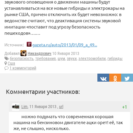
звукового оповещения о движении машины будут
устанавливаться на все новые гибриды и электрокары на
рынке США, причем отключить их будет невозможно: в
ведомстве считают, что деактивация системы звуковой
имитации «поставит под угрозу безопасность
пешеходов»….…
Источник:
gazeta.ru/auto/2013/01/09_a_49...
Добавил
Никандрович
10 Января 2013
безопасность
,
требования
,
шум
,
звуки
,
электромобили
,
гибриды
Сша
1 комментарий
Комментарии участников:
Lim
, 11 Января 2013 ,
url
+1
можно подумать что современная хорошая
машина на бензиновом двигателе ацки орет! её, так
же, не слышно, нисколько.