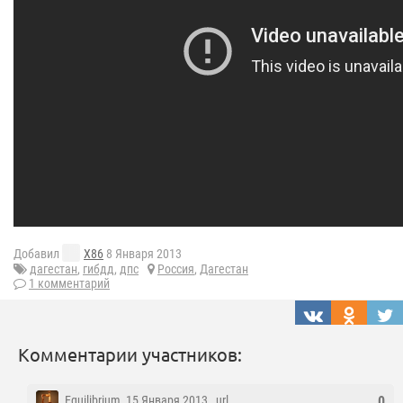
Добавил
X86
8 Января 2013
дагестан
,
гибдд
,
дпс
Россия
,
Дагестан
1 комментарий
Комментарии участников:
Equilibrium
, 15 Января 2013 ,
url
0