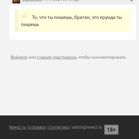
То, что ты пишешь, братан, это ерунда ты
пишешь
Войдите
или
станьте участником
, чтобы комментировать
News2.ru
:
О сервисе
|
Статистика
| admin@news2.ru
18+