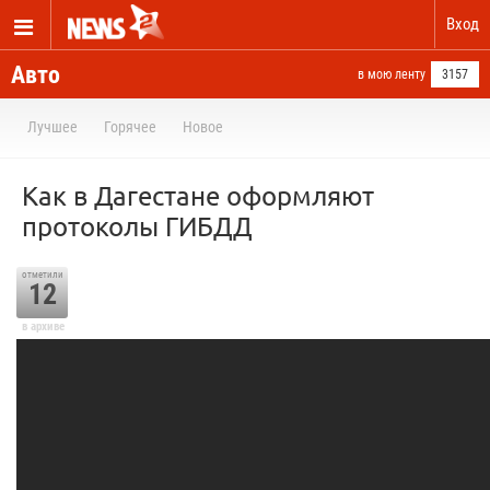
Вход
Авто
в мою ленту
3157
Лучшее
Горячее
Новое
Как в Дагестане оформляют
протоколы ГИБДД
отметили
12
в архиве