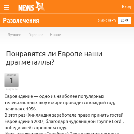
Вход
Развлечения
в мою ленту
2679
Лучшее
Горячее
Новое
Понравятся ли Европе наши
драгметаллы?
отметил
1
в архиве
Евровидение — одно из наиболее популярных
телевизионных шоу в мире проводится каждый год,
начиная с 1956.
В этот раз Финляндия заработала право принять гостей
Евровидения 2007, благодаря чудовищной группе Lordi,
победившей в прошлом году.
Итак, что же такое «Серебро»? Пока известно немного.