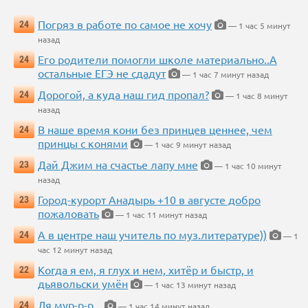
Погряз в работе по самое не хочу
24
— 1 час 5 минут
назад
Его родители помогли школе материально..А
24
остальные ЕГЭ не сдадут
— 1 час 7 минут назад
Дорогой, а куда наш гид пропал?
24
— 1 час 8 минут
назад
В наше время кони без принцев ценнее, чем
24
принцы с конями
— 1 час 9 минут назад
Дай Джим на счастье лапу мне
23
— 1 час 10 минут
назад
Город-курорт Анадырь +10 в августе добро
23
пожаловать
— 1 час 11 минут назад
А в центре наш учитель по муз.литературе))
24
— 1
час 12 минут назад
Когда я ем, я глух и нем, хитёр и быстр, и
22
дьявольски умён
— 1 час 13 минут назад
Ля мур-р-р...
24
— 1 час 14 минут назад