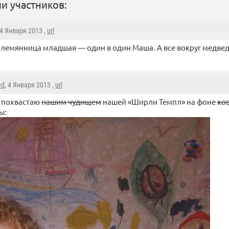
и участников:
 4 Января 2013 ,
url
племянница младшая — один в один Маша. А все вокруг медвед
ed
, 4 Января 2013 ,
url
 похвастаю
нашим чудищем
нашей «Ширли Темпл» на фоне
ко
ы: