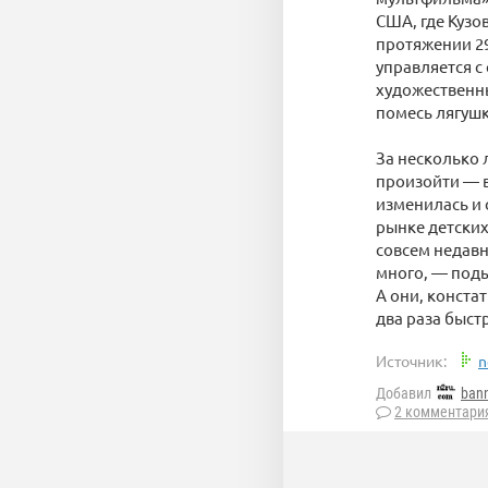
США, где Кузо
протяжении 2
управляется с
художественны
помесь лягушк
За несколько 
произойти — 
изменилась и 
рынке детских
совсем недавн
много, — поды
А они, конста
два раза быс
Источник:
n
Добавил
ban
2 комментари