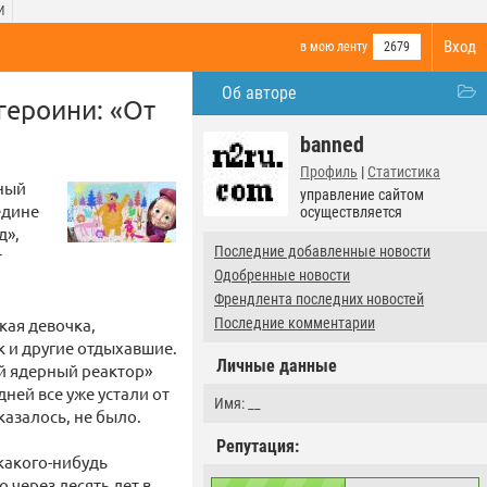
И
Вход
в мою ленту
2679
Об авторе
героини: «От
banned
Профиль
|
Статистика
ный
управление сайтом
едине
осуществляется
д»,
Последние добавленные новости
т
Одобренные новости
Френдлента последних новостей
кая девочка,
Последние комментарии
к и другие отдыхавшие.
Личные данные
ий ядерный реактор»
ней все уже устали от
Имя: __
азалось, не было.
Репутация:
 какого-нибудь
 через десять лет в