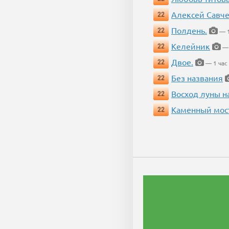
Алексей Савч
22
Полдень.
22
— 1
Келейник
22
— 
Двое.
22
— 1 час
Без названия
22
Восход луны н
22
Каменный мос
22