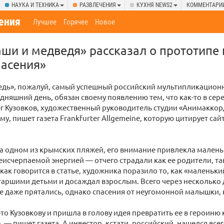
НАУКА И ТЕХНИКА
РАЗВЛЕЧЕНИЯ
КУХНЯ NEWS2
КОММЕНТАРИ
ения
Лучшее
Горячее
Новое
ши и медведя» рассказал о прототипе 
пасения»
едь», пожалуй, самый успешный российский мультипликацион
одняшний день, обязан своему появлению тем, что как-то в сер
ег Кузовков, художественный руководитель студии «Анимаккор
му, пишет газета Frankfurter Allgemeine, которую цитирует сай
а одном из крымских пляжей, его внимание привлекла малень
исчерпаемой энергией — отчего страдали как ее родители, та
 как говорится в статье, художника поразило то, как «маленьк
аршими детьми и досаждал взрослым. Всего через несколько д
е даже прятались, однако спасения от неугомонной малышки, к
а-то Кузовкову и пришла в голову идея превратить ее в героиню
— пишет газета. А инвестор, кстати, российский, нашелся всего