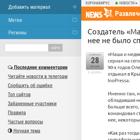
КОРОНАВИРУС
НОВОСТИ
Добавить материал
Развлеч
Метки
Создатель «Ма
Регионы
нее не было с
«Маша и медв
отметили
28
сериал на сег
90-х годов Ол
Последние комментарии
человек
в архиве
отдыхал в Кры
Читайте новости в телеграм
InoPressa.
Сообщить об ошибке
Именно там, н
Топ сайтов
обладавшая не
Забаненные участники
Больше всего,
Правила
командовал ст
нее, некоторы
Частые вопросы
Ночная тема
«Как раз тогд
мультфильма», 