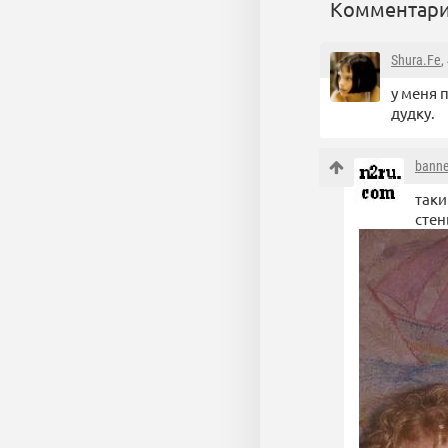
Комментари
Shura.Fe
,
у меня 
дудку.
bann
таки
стен