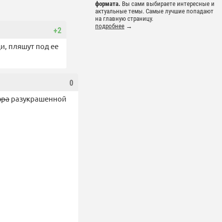
формата.
Вы сами выбираете интересные и
актуальные темы. Самые лучшие попадают
на главную страницу.
подробнее
→
+2
и, пляшут под ее
0
вра
разукрашенной