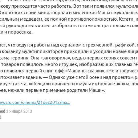
вкову приходится часто работать. Вот так и появился мультфил
9 коротких серий миниатюрная и миленькая Маша с кукольны
 сильным медведем, ее полной противоположностью. Кстати, 
й руководитель хотел изобразить того «монстра с пляжа» сов
и и поросенка.
лет, что ведутся работы над сериалом с трехмерной графикой,
в команду мультипликаторов приходили и уходили новые лица
сама героиня. Она «заговорила», ведь в первых сериях совсем 
 товаров появилось много игрушек, изображающих главных ге
о появился первый спин-офф «Машины сказки». «Но и творческ
тоживает издание. — Однако уже с этой осени над проектом 
тирует газета, «обещали привнести в мультик больше экшна, по
трее, нежели первые приемные родители Маши».
ewsru.com/cinema/21dec2012/ma...
ned
3 Января 2013
я