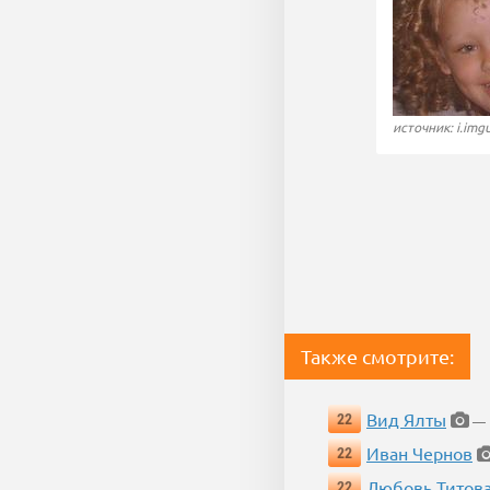
источник: i.img
Также смотрите:
Вид Ялты
22
— 1
Иван Чернов
22
Любовь Титов
22