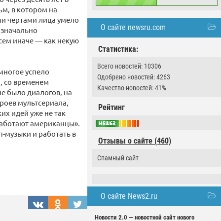
ьм, в котором на
ми чертами лица умело
О сайте newsru.com
изначально
сем иначе — как некую
Статистика:
Всего новостей: 10306
 многое успело
Одобрено новостей: 4263
, со временем
Качество новостей: 41%
не было диалогов, на
роев мультсериала,
Рейтинг
их идей уже не так
работают американцы».
п-музыки и работать в
Отзывы о сайте (460)
Спамный сайт
О сайте News2.ru
Новости 2.0 — новостной сайт нового