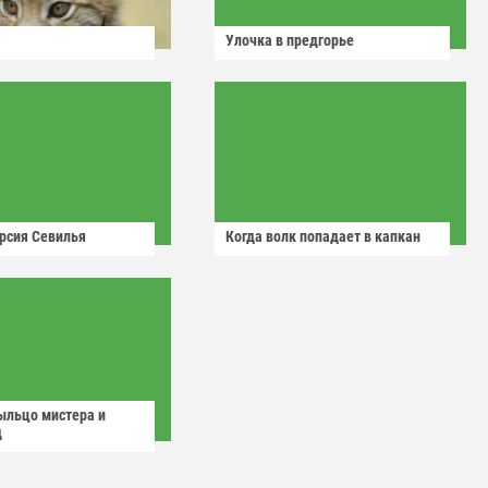
Улочка в предгорье
рсия Севилья
Когда волк попадает в капкан
ыльцо мистера и
д