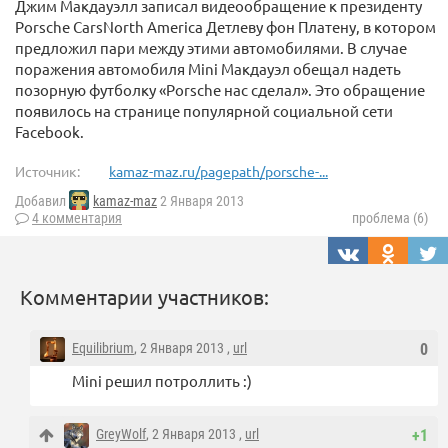
Джим Макдауэлл записал видеообращение к президенту
Porsche CarsNorth America Детлеву фон Платену, в котором
предложил пари между этими автомобилями. В случае
поражения автомобиля Mini Макдауэл обещал надеть
позорную футболку «Porsche нас сделал». Это обращение
появилось на странице популярной социальной сети
Facebook.
Источник:
kamaz-maz.ru/pagepath/porsche-...
Добавил
kamaz-maz
2 Января 2013
4 комментария
проблема (6)
Комментарии участников:
Equilibrium
, 2 Января 2013 ,
url
0
Mini решил потроллить :)
GreyWolf
, 2 Января 2013 ,
url
+1