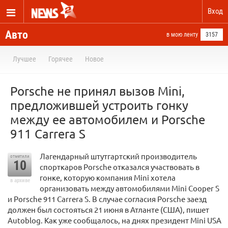
Вход
Авто
в мою ленту
3157
Лучшее
Горячее
Новое
Porsche не принял вызов Mini,
предложившей устроить гонку
между ее автомобилем и Porsche
911 Carrera S
Лагендарный штутгартский производитель
отметили
10
спорткаров Porsche отказался участвовать в
гонке, которую компания Mini хотела
в архиве
организовать между автомобилями Mini Cooper S
и Porsche 911 Carrera S. В случае согласия Porsche заезд
должен был состояться 21 июня в Атланте (США), пишет
Autoblog. Как уже сообщалось, на днях президент Mini USA