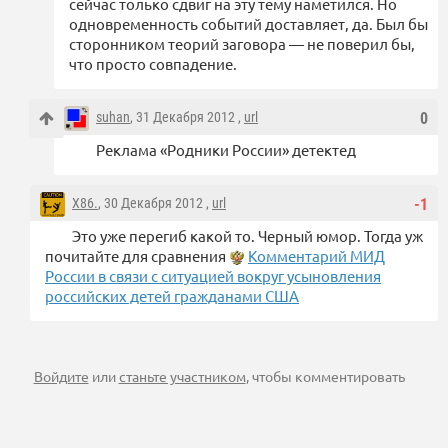
сейчас только сдвиг на эту тему наметился. Но
одновременность событий доставляет, да. Был бы
сторонником теорий заговора — не поверил бы,
что просто совпадение.
suhan
, 31 Декабря 2012 ,
url
0
Реклама «Родники России» детектед
X86.
, 30 Декабря 2012 ,
url
-1
Это уже перегиб какой то. Черный юмор. Тогда уж
почитайте для сравнения
Комментарий МИД
России в связи с ситуацией вокруг усыновления
российских детей гражданами США
Войдите
или
станьте участником
, чтобы комментировать