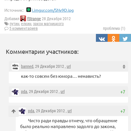
Источник:
i.imgur.com/SNv9D.jpg
Добавил
fStrange
28 Декабря 2012
путин
,
елкин
,
закон магницкого
5 комментариев
проблема (1)
Комментарии участников:
banned
, 29 Декабря 2012 ,
url
0
как-то совсем без юмора… ненависть?
pda
, 29 Декабря 2012 ,
url
+7
pda
, 29 Декабря 2012 ,
url
+7
Чисто ради правды отмечу, что обращение
было реально направлено задолго до закона,