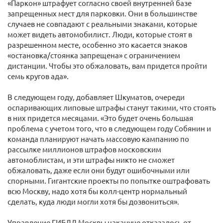
«Паркон» штрафует согласно своей внутренней базе
запрещенных мест для парковки. Они в большинстве
случаев не совпадают с реальными знаками, которые
может видеть автомобилист. Люди, которые стоят в
разрешенном месте, особенно это касается знаков
«остановка/стоянка запрещена» с ограничением
дистанции. Чтобы это обжаловать, вам придется пройти
семь кругов ада».
В следующем году, добавляет Шкуматов, очереди
оспаривающих липовые штрафы станут такими, что стоять
в них придется месяцами. «Это будет очень большая
проблема с учетом того, что в следующем году Собянин и
команда планируют начать массовую кампанию по
рассылке миллионов штрафов московским
автомоблистам, и эти штрафы никто не сможет
обжаловать, даже если они будут ошибочными или
спорными. Гигантские проекты по попытке оштрафовать
всю Москву, надо хотя бы колл-центр нормальный
сделать, куда люди могли хотя бы дозвониться».
Управление ГИБДД Москвы накануне отказалось от