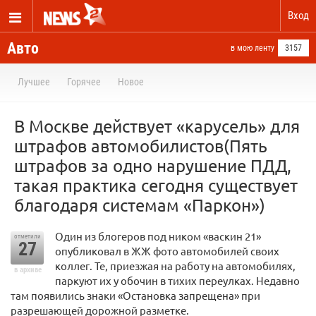
Вход
Авто
в мою ленту
3157
Лучшее
Горячее
Новое
В Москве действует «карусель» для
штрафов автомобилистов(Пять
штрафов за одно нарушение ПДД,
такая практика сегодня существует
благодаря системам «Паркон»)
Один из блогеров под ником «васкин 21»
отметили
27
опубликовал в ЖЖ фото автомобилей своих
коллег. Те, приезжая на работу на автомобилях,
в архиве
паркуют их у обочин в тихих переулках. Недавно
там появились знаки «Остановка запрещена» при
разрешающей дорожной разметке.