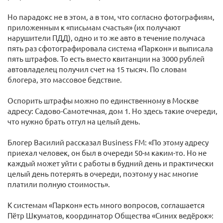
Но парадокс не в этом, а в том, что согласно фотографиям,
приложенным к «письмам счастья» (их получают
нарушители ПДД), одно и то же авто в течение получаса
пять раз сфотографировала система «Паркон» и выписала
пять штрафов. То есть вместо квитанции на 3000 рублей
автовладелец получил счет на 15 тысяч. По словам
блогера, это массовое бедствие.
Оспорить штрафы можно по единственному в Москве
адресу: Садово-Самотечная, дом 1. Но здесь такие очереди,
что нужно брать отгул на целый день.
Блогер Василий рассказал Business FM: «По этому адресу
приехал человек, он был в очереди 50-м каким-то. Но не
каждый может уйти с работы в будний день и практически
целый день потерять в очереди, поэтому у нас многие
платили полную стоимость».
К системам «Паркон» есть много вопросов, соглашается
Пётр Шкуматов, координатор Общества «Синих ведёрок»: