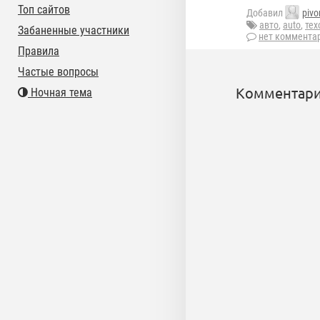
Топ сайтов
Добавил
piv
авто
,
auto
,
тех
Забаненные участники
нет коммента
Правила
Частые вопросы
Комментари
Ночная тема