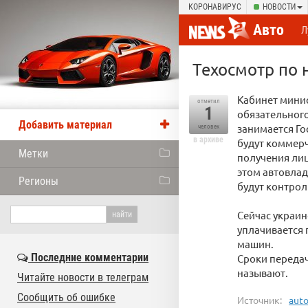
КОРОНАВИРУС
НОВОСТИ
Авто
Л
Техосмотр по 
Кабинет мини
отметил
1
обязательного
Добавить материал
занимается Го
человек
в архиве
будут коммер
Метки
получения лиц
этом автовлад
Регионы
будут контрол
Сейчас украин
уплачивается 
машин.
Последние комментарии
Сроки переда
называют.
Читайте новости в телеграм
Сообщить об ошибке
Источник:
auto