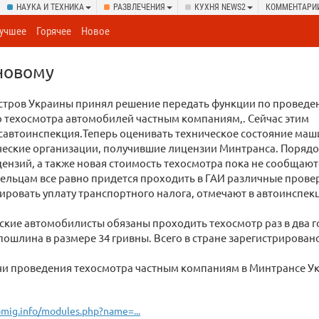
НАУКА И ТЕХНИКА
РАЗВЛЕЧЕНИЯ
КУХНЯ NEWS2
КОММЕНТАРИ
учшее
Горячее
Новое
новому
стров Украины принял решение передать функции по провед
 техосмотра автомобилей частным компаниям,. Сейчас этим
савтоинспекция.Теперь оценивать техническое состояние маш
ческие организации, получившие лицензии Минтранса. Поряд
ензий, а также новая стоимость техосмотра пока не сообщают
ельцам все равно придется проходить в ГАИ различные провер
ировать уплату транспортного налога, отмечают в автоинспек
ские автомобилисты обязаны проходить техосмотр раз в два г
пошлина в размере 34 гривны. Всего в стране зарегистрирован
чи проведения техосмотра частным компаниям в Минтрансе У
mig.info/modules.php?name=...