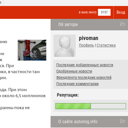
И
Вход
в мою ленту
3157
Об авторе
pivoman
ению
Профиль
|
Статистика
ин
ок
ся. При
Последние добавленные новости
ки, в частности там
Одобренные новости
ции.
Френдлента последних новостей
Последние комментарии
ода. При этом
Репутация:
о около 6,5 миллионов
краины пока не
О сайте automig.info