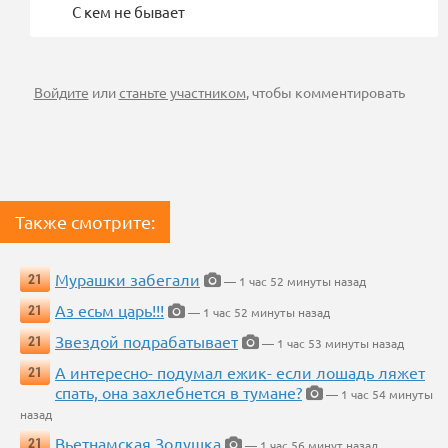
С кем не бывает
Войдите
или
станьте участником
, чтобы комментировать
Также смотрите:
Мурашки забегали
21
— 1 час 52 минуты назад
Аз есьм царь!!!
21
— 1 час 52 минуты назад
Звездой подрабатывает
21
— 1 час 53 минуты назад
А интересно- подумал ежик- если лошадь ляжет
21
спать, она захлебнется в тумане?
— 1 час 54 минуты
назад
Вьетнамская Золушка
21
— 1 час 56 минут назад