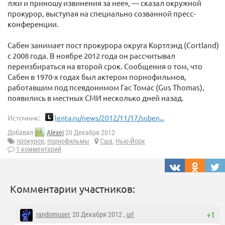
лжи и приношу извинения за нее», — сказал окружной
прокурор, выступая на специально созванной пресс-
конференции.
Сабен занимает пост прокурора округа Кортлэнд (Cortland)
с 2008 года. В ноябре 2012 года он рассчитывал
переизбираться на второй срок. Сообщения о том, что
Сабен в 1970-х годах был актером порнофильмов,
работавшим под псевдонимом Гас Томас (Gus Thomas),
появились в местных СМИ несколько дней назад.
Источник:
lenta.ru/news/2012/11/17/suben...
Добавил
Alexei
20 Декабря 2012
прокурор
,
порнофильмы
Сша
,
Нью-Йорк
1 комментарий
Комментарии участников:
randomuser
, 20 Декабря 2012 ,
url
+1