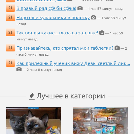
В правый ряд с@ би с@ка!
21
— 1 час 57 минут назад
Надо еще купальники в полоску
21
— 1 час 58 минут
назад
Так вот вы какие - глаза на затылке!
21
— 1 час 59
минут назад
Признавайтесь, кто спрятал мои таблетки?
21
— 2
часа 0 минут назад
Как прилежный ученик вижу Девы светлый лик...
21
— 2 часа 0 минут назад
Лучшее в категории