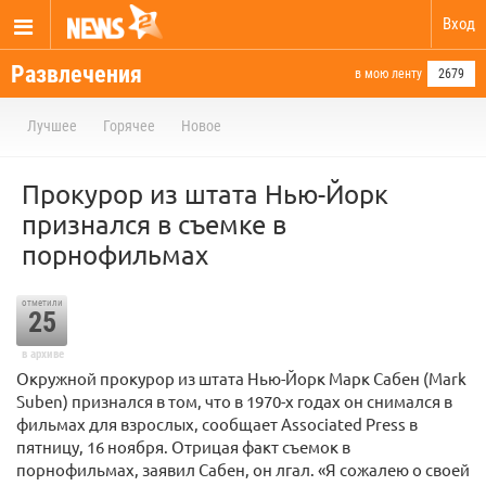
Вход
Развлечения
в мою ленту
2679
Лучшее
Горячее
Новое
Прокурор из штата Нью-Йорк
признался в съемке в
порнофильмах
отметили
25
в архиве
Окружной прокурор из штата Нью-Йорк Марк Сабен (Mark
Suben) признался в том, что в 1970-х годах он снимался в
фильмах для взрослых, сообщает Associated Press в
пятницу, 16 ноября. Отрицая факт съемок в
порнофильмах, заявил Сабен, он лгал. «Я сожалею о своей