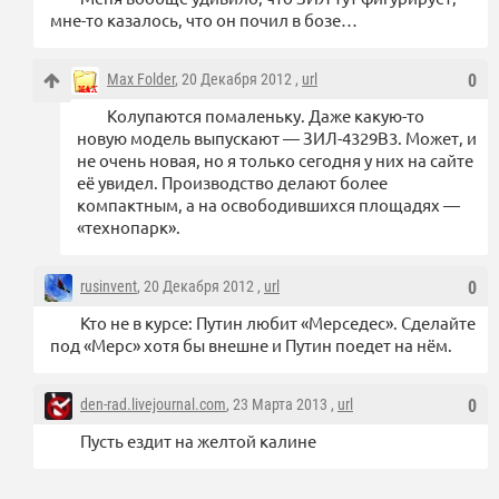
мне-то казалось, что он почил в бозе…
Max Folder
, 20 Декабря 2012 ,
url
0
Колупаются помаленьку. Даже какую-то
новую модель выпускают — ЗИЛ-4329В3. Может, и
не очень новая, но я только сегодня у них на сайте
её увидел. Производство делают более
компактным, а на освободившихся площадях —
«технопарк».
rusinvent
, 20 Декабря 2012 ,
url
0
Кто не в курсе: Путин любит «Мерседес». Сделайте
под «Мерс» хотя бы внешне и Путин поедет на нём.
den-rad.livejournal.com
, 23 Марта 2013 ,
url
0
Пусть ездит на желтой калине