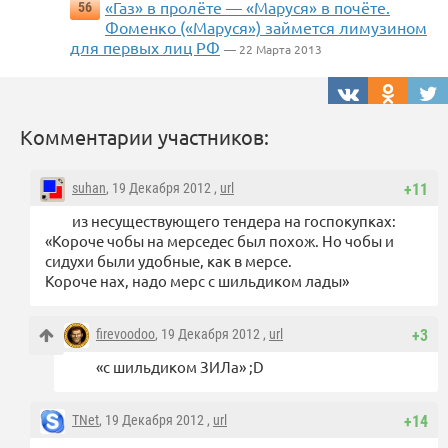
«Газ» в пролёте — «Маруся» в почёте.
56
Фоменко («Маруся») займется лимузином
для первых лиц РФ
— 22 Марта 2013
Комментарии участников:
suhan
, 19 Декабря 2012 ,
url
+11
из несуществующего тендера на госпокупках:
«Короче чобы на мерседес был похож. Но чобы и
сидухи были удобные, как в мерсе.
Короче нах, надо мерс с шильдиком лады»
firevoodoo
, 19 Декабря 2012 ,
url
+3
«с шильдиком ЗИЛа» ;D
TNet
, 19 Декабря 2012 ,
url
+14