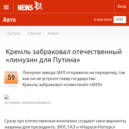
Вход
Авто
в мою ленту
3157
Лучшее
Горячее
Новое
Кремль забраковал отечественный
«лимузин для Путина»
Лимузин завода ЗИЛ отправили на переделку, так
отметили
59
как он не устроил главу государства
Кремль забраковал «советский» «ЗИЛ»
в архиве
источник: content.izvestia.ru
Сразу три отечественные компании создают свои варианты
машины для президента. ЗИЛ, ГАЗ и «Маруся-Моторс»