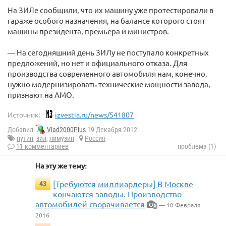
На ЗИЛе сообщили, что их машину уже протестировали в
гараже особого назначения, на балансе которого стоят
машины президента, премьера и министров.
— На сегодняшний день ЗИЛу не поступало конкретных
предложений, но нет и официального отказа. Для
производства современного автомобиля нам, конечно,
нужно модернизировать технические мощности завода, —
признают на АМО.
Источник:
izvestia.ru/news/541807
Добавил
Vlad2000Plus
19 Декабря 2012
путин
,
зил
,
лимузин
Россия
11 комментариев
проблема (1)
На эту же тему:
[Требуются миллиардеры] В Москве
43
кончаются заводы. Производство
автомобилей сворачивается
— 10 Февраля
5
2016