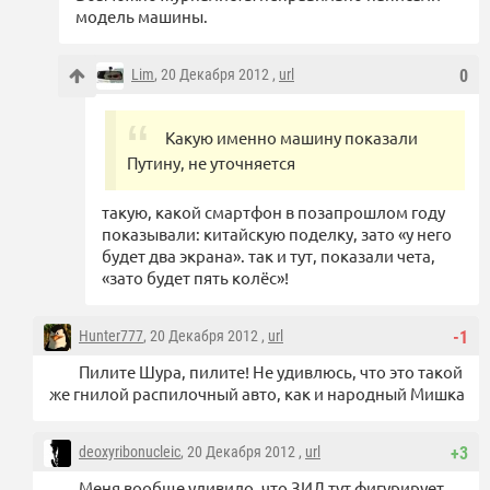
модель машины.
Lim
, 20 Декабря 2012 ,
url
0
Какую именно машину показали
Путину, не уточняется
такую, какой смартфон в позапрошлом году
показывали: китайскую поделку, зато «у него
будет два экрана». так и тут, показали чета,
«зато будет пять колёс»!
Hunter777
, 20 Декабря 2012 ,
url
-1
Пилите Шура, пилите! Не удивлюcь, что это такой
же гнилой распилочный авто, как и народный Мишка
deoxyribonucleic
, 20 Декабря 2012 ,
url
+3
Меня вообще удивило, что ЗИЛ тут фигурирует,