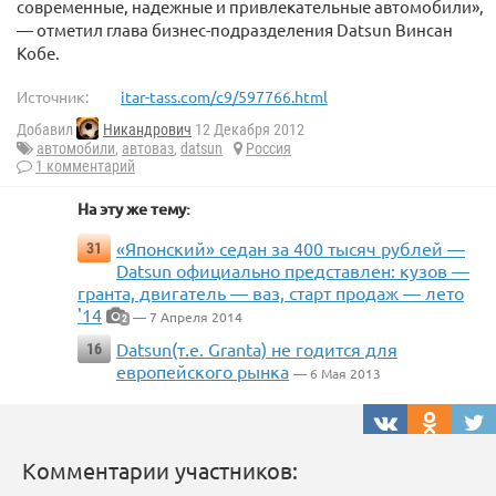
современные, надежные и привлекательные автомобили»,
— отметил глава бизнес-подразделения Datsun Винсан
Кобе.
Источник:
itar-tass.com/c9/597766.html
Добавил
Никандрович
12 Декабря 2012
автомобили
,
автоваз
,
datsun
Россия
1 комментарий
На эту же тему:
«Японский» седан за 400 тысяч рублей —
31
Datsun официально представлен: кузов —
гранта, двигатель — ваз, старт продаж — лето
'14
— 7 Апреля 2014
2
Datsun(т.е. Granta) не годится для
16
европейского рынка
— 6 Мая 2013
Комментарии участников: