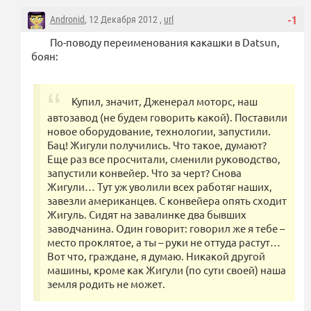
Andronid
, 12 Декабря 2012 ,
url
-1
По-поводу переименования какашки в Datsun,
боян:
Купил, значит, Дженерал моторс, наш
автозавод (не будем говорить какой). Поставили
новое оборудование, технологии, запустили.
Бац! Жигули получились. Что такое, думают?
Еще раз все просчитали, сменили руководство,
запустили конвейер. Что за черт? Снова
Жигули… Тут уж уволили всех работяг наших,
завезли американцев. С конвейера опять сходит
Жигуль. Сидят на завалинке два бывших
заводчанина. Один говорит: говорил же я тебе –
место проклятое, а ты – руки не оттуда растут…
Вот что, граждане, я думаю. Никакой другой
машины, кроме как Жигули (по сути своей) наша
земля родить не может.