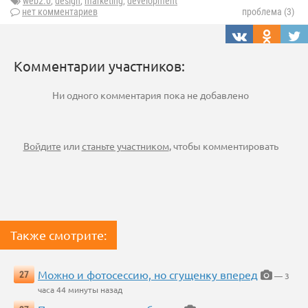
web2.0
,
design
,
marketing
,
development
нет комментариев
проблема (3)
Комментарии участников:
Ни одного комментария пока не добавлено
Войдите
или
станьте участником
, чтобы комментировать
Также смотрите:
Можно и фотосессию, но сгущенку вперед
27
— 3
часа 44 минуты назад