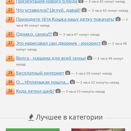
Презентация нового блюда
27
— 3 часа 45 минут назад
Что уставился? Целуй, давай!
27
— 3 часа 45 минут назад
Приходите тётя Кошка нашу детку покачать!
27
— 3
часа 46 минут назад
Однако, самец!!!
27
— 3 часа 47 минут назад
Это нарисовал сам дворник - юморист
27
— 3 часа 48
минут назад
Волга - машина для всей семьи
27
— 3 часа 49 минут
назад
Бесплатный интернет
29
— 3 часа 50 минут назад
О....тёпленькая пошла...
26
— 3 часа 52 минуты назад
Куда летим шеф?
26
— 3 часа 53 минуты назад
Лучшее в категории