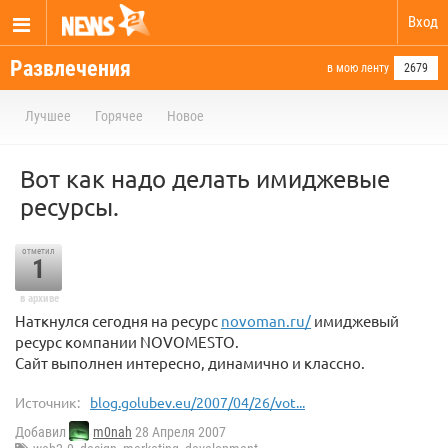
Вход
Развлечения
в мою ленту
2679
Лучшее
Горячее
Новое
Вот как надо делать имиджевые
ресурсы.
отметил
1
в архиве
Наткнулся сегодня на ресурс
novoman.ru/
имиджевый
ресурс компании NOVOMESTO.
Сайт выполнен интересно, динамично и классно.
Источник:
blog.golubev.eu/2007/04/26/vot...
Добавил
m0nah
28 Апреля 2007