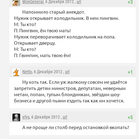
MonGeneral
, 6 Декабря 2012 ,
url
+3
Напомнило старый анекдот.
Мужик открывает холодильник. В нем пингвин.
М: Ты кто?
П: Пингвин, ём твою мать!
Мужик переворачивает холодильник на попа.
Открывает дверцу.
М: Ты кто?
П: Гвинпин, мать твою ём!
Netto
, 6 Декабря 2012 ,
url
+1
Ну хоть так. Если уж жалкому совсем не удаётся
запретить детям министров, депутатам, неверным
метам, попам, тупым блондинкам, звёздам шоу-
бизнеса и другой пьяни ездить так как им хочется.
efys
, 6 Декабря 2012 ,
url
+5
А не проще ли столб перед остановкой вкопать?