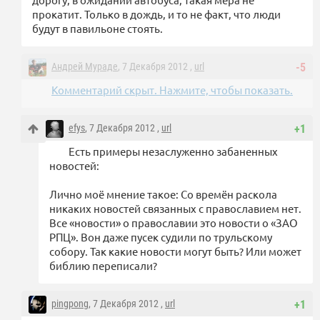
прокатит. Только в дождь, и то не факт, что люди
будут в павильоне стоять.
Андрей Мураде
, 7 Декабря 2012 ,
url
-5
Комментарий скрыт. Нажмите, чтобы показать.
efys
, 7 Декабря 2012 ,
url
+1
Есть примеры незаслуженно забаненных
новостей:
Лично моё мнение такое: Со времён раскола
никаких новостей связанных с православием нет.
Все «новости» о православии это новости о «ЗАО
РПЦ». Вон даже пусек судили по трульскому
собору. Так какие новости могут быть? Или может
библию переписали?
pingpong
, 7 Декабря 2012 ,
url
+1