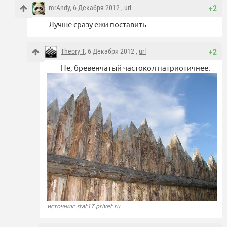
mrAndy
, 6 Декабря 2012 ,
url
+2
Лучше сразу ежи поставить
Theory T
, 6 Декабря 2012 ,
url
+2
Не, бревенчатый частокол патриотичнее.
источник: stat17.privet.ru