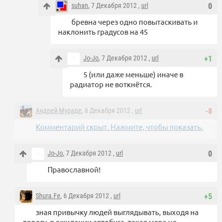
suhan
, 7 Декабря 2012 ,
url
0
бревна через одно повытаскивать и
наклонить градусов на 45
Jo-Jo
, 7 Декабря 2012 ,
url
+1
5 (или даже меньше) иначе в
радиатор не воткнётся.
Андрей Мураде
, 6 Декабря 2012 ,
url
-8
Комментарий скрыт. Нажмите, чтобы показать.
Jo-Jo
, 7 Декабря 2012 ,
url
0
Православной!
Shura.Fe
, 6 Декабря 2012 ,
url
+5
зная привычку людей выглядывать, выходя на
дорогу, в ожидании автобуса, такая мера не