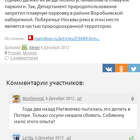
паркинги. Так, Департамент природопользования
запретил плавучую парковку в районе Воробьевской
набережной. Побережье Москвы-реки в этом месте
является частью природоохранной территории.
Источник:
maindoor.ru/articles/23689.htm...
Добавил
Alexei
6 Декабря 2012
Россия
,
Москва
2 комментария
Комментарии участников:
MonGeneral
, 6 Декабря 2012 ,
url
0
Года два назад Матвиенко пыталась это делать в
Питере. Только сосули мешала сбивать. Собякину
мало этого опыта?
Le1lla
, 6 Декабря 2012 ,
url
+2