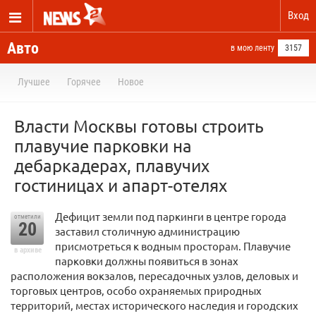
Вход
Авто
в мою ленту
3157
Лучшее
Горячее
Новое
Власти Москвы готовы строить
плавучие парковки на
дебаркадерах, плавучих
гостиницах и апарт-отелях
Дефицит земли под паркинги в центре города
отметили
20
заставил столичную администрацию
присмотреться к водным просторам. Плавучие
в архиве
парковки должны появиться в зонах
расположения вокзалов, пересадочных узлов, деловых и
торговых центров, особо охраняемых природных
территорий, местах исторического наследия и городских