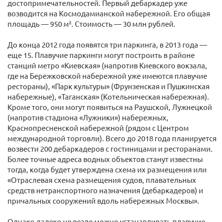
достопримечательностей. Первый дебаркадер уже
возводится на Космодамианской набережной. Его общая
площадь — 950 м². Стоимость — 30 млн рублей.
До конца 2012 года появятся три паркинга, в 2013 года —
еще 15. Плавучие паркинги могут построить в районе
станций метро «Киевская» (напротив Киевского вокзала,
где на Бережковской набережной уже имеются плавучие
рестораны), «Парк культуры» (Фрунзенская и Пушкинская
набережные), «Таганская» (Котельническая набережная).
Кроме того, они могут появиться на Раушской, Лужнецкой
(напротив стадиона «Лужники») набережных,
Краснопресненской набережной (рядом с Центром
международной торговли). Всего до 2018 года планируется
возвести 200 дебаркадеров с гостиницами и ресторанами.
Более точные адреса водных объектов станут известны
тогда, когда будет утверждена схема их размещения или
«Отраслевая схема размещения судов, плавательных
средств нетранспортного назначения (дебаркадеров) и
причальных сооружений вдоль набережных Москвы».
Однако далеко не везде можно устанавливать плавучие