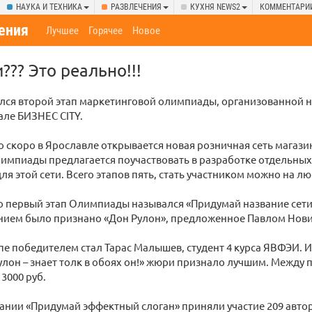
НАУКА И ТЕХНИКА
РАЗВЛЕЧЕНИЯ
КУХНЯ NEWS2
КОММЕНТАРИ
ения
Лучшее
Горячее
Новое
??? Это реально!!!
лся второй этап маркетинговой олимпиады, организованной 
але БИЗНЕС CITY.
то скоро в Ярославле открывается новая розничная сеть магази
импиады предлагается поучаствовать в разработке отдельных
ля этой сети. Всего этапов пять, стать участником можно на лю
 первый этап Олимпиады назывался «Придумай название сети 
нием было признано «Дон Рулон», предложенное Павлом Нов
пе победителем стал Тарас Малышев, студент 4 курса ЯВФЭИ.
улон – знает толк в обоях он!» жюри признало лучшим. Между 
3000 руб.
ании «Придумай эффектный слоган» приняли участие 209 авт