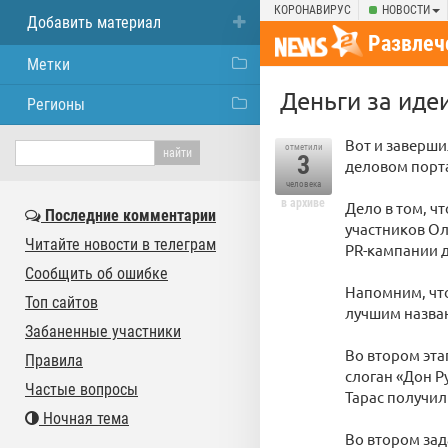
КОРОНАВИРУС
НОВОСТИ
Добавить материал
Развлеч
Метки
Деньги за идеи
Регионы
Вот и заверши
отметили
3
деловом порт
человека
в архиве
Дело в том, ч
Последние комментарии
участников Ол
Читайте новости в телеграм
PR-кампании д
Сообщить об ошибке
Напомним, что
Топ сайтов
лучшим назва
Забаненные участники
Во втором эта
Правила
слоган «Дон Р
Частые вопросы
Тарас получил 
Ночная тема
Во втором зад