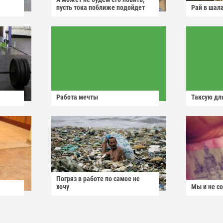
пусть тока поближе подойдет
Рай в шал
Работа мечты
Таксую для
Погряз в работе по самое не
хочу
Мы и не с