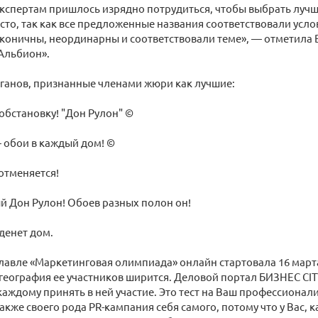
Экспертам пришлось изрядно потрудиться, чтобы выбрать луч
сто, так как все предложенные названия соответствовали усл
коничны, неординарны и соответствовали теме», — отметила 
Альбион».
оганов, признанные членами жюри как лучшие:
обстановку! "Дон Рулон" ©
 обои в каждый дом! ©
отменяется!
 Дон Рулон! Обоев разных полон он!
денет дом.
лавле «Маркетинговая олимпиада» онлайн стартовала 16 марта
еография ее участников ширится. Деловой портал БИЗНЕС CIT
аждому принять в ней участие. Это тест на Ваш профессионал
акже своего рода PR-кампания себя самого, потому что у Вас, ка