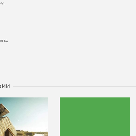
зад
азад
рии