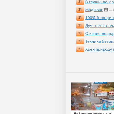
В глуши, во мр
21
Маджонг
21
— 2
100% блондин
21
Луч света в те
21
О качестве до
21
Техника безопас
21
Хрен природу 
21
Да были же сосиски, я ж