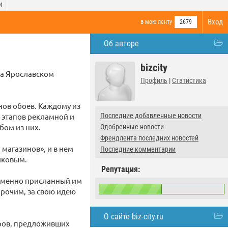
И
Вход
в мою ленту
2679
Об авторе
bizcity
на Ярославском
Профиль
|
Статистика
нов обоев. Каждому из
 этапов рекламной и
Последние добавленные новости
бом из них.
Одобренные новости
Френдлента последних новостей
магазинов», и в нем
Последние комментарии
иковым.
Репутация:
 Именно присланный им
прочим, за свою идею
О сайте biz-city.ru
оров, предложивших