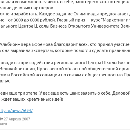
альная возможность заявить о себе, заинтересовать потенциа
мание деловых партнеров.
можно и заработать. Каждое задание Олимпиады предполагает
е – от 3000 до 6000 рублей. Главный приз — курс "Маркетинг и
нального Центра Школы Бизнеса Открытого Университета Вел
Альбион» Вера Ефремова благодарит всех, кто принял участие
 она выразила экспертам, которые помогли сделать правильн
оводится при содействии регионального Центра Школы Бизне
 Великобритании, Ярославской областной общественной орга
жи и Российской ассоциации по связям с общественностью Пр
вль».
еди еще три этапа! У вас еще есть шанс заявить о себе. Делово
 ждет ваших креативных идей!
city.ru/news//694/
ty
27 Апреля 2007
риев