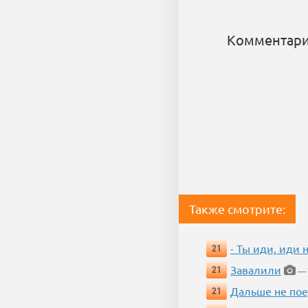
Комментари
Также смотрите:
- Ты иди, иди 
21
Завалили
21
— 
Дальше не пое
21