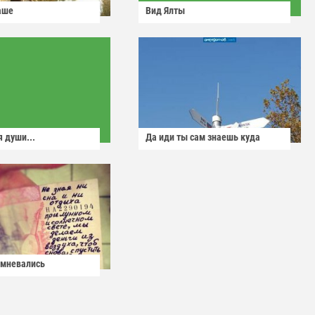
аше
Вид Ялты
 души...
Да иди ты сам знаешь куда
омневались