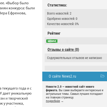
шее. «Выбор было
Статистика:
овиям конкурса: были
Вера Ефремова,
Всего новостей: 2
Одобрено новостей: 0
Качество новостей: 0%
Рейтинг
Отзывы о сайте (0)
Содержательных отзывов не написано
О сайте News2.ru
Новости 2.0 — новостной сайт нового
 текущего года и с
формата.
Вы сами выбираете интересные и
Y дает уникальную
актуальные темы. Самые лучшие попадают
на главную страницу.
изм и творческий
подробнее
→
к у участника,