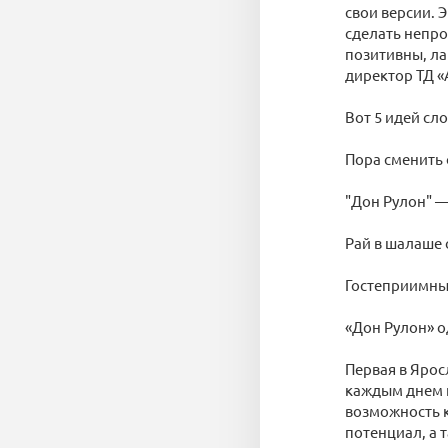
свои версии. 
сделать непро
позитивны, ла
директор ТД «
Вот 5 идей сл
Пора сменить 
"Дон Рулон" —
Рай в шалаше 
Гостеприимный
«Дон Рулон» о
Первая в Ярос
каждым днем г
возможность к
потенциал, а т