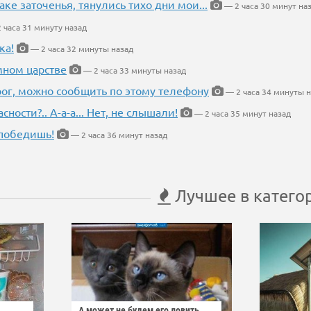
аке заточенья, тянулись тихо дни мои...
— 2 часа 30 минут на
 часа 31 минуту назад
ка!
— 2 часа 32 минуты назад
мном царстве
— 2 часа 33 минуты назад
рог, можно сообщить по этому телефону
— 2 часа 34 минуты н
ности?.. А-а-а... Нет, не слышали!
— 2 часа 35 минут назад
победишь!
— 2 часа 36 минут назад
Лучшее в катего
А может не будем его ловить,