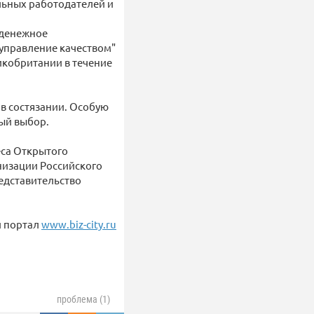
льных работодателей и
 денежное
 управление качеством"
икобритании в течение
 в состязании. Особую
ый выбор.
са Открытого
низации Российского
едставительство
й портал
www.biz-city.ru
проблема (1)