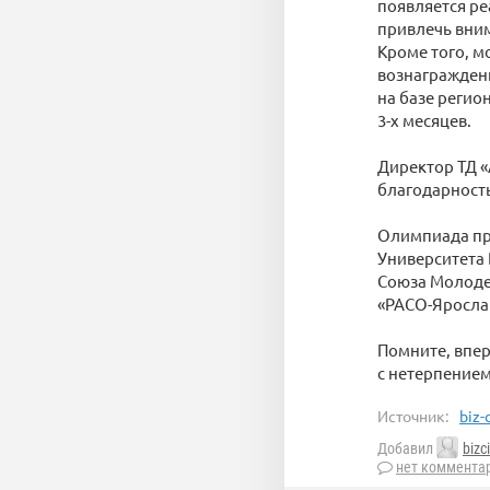
появляется ре
привлечь вни
Кроме того, 
вознаграждени
на базе регио
3-х месяцев.
Директор ТД «
благодарность
Олимпиада пр
Университета
Союза Молоде
«РАСО-Яросла
Помните, впер
с нетерпением
Источник:
biz-
Добавил
bizci
нет коммента